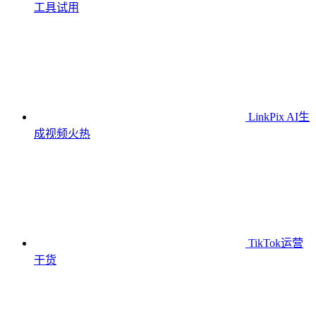
工具
试用
LinkPix AI生
成视频
火热
TikTok运营
干货