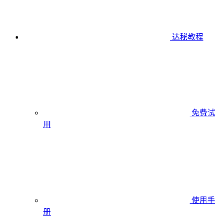
达秘教程
免费试
用
使用手
册