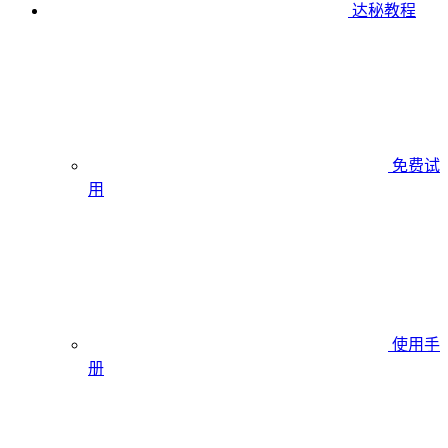
达秘教程
免费试
用
使用手
册