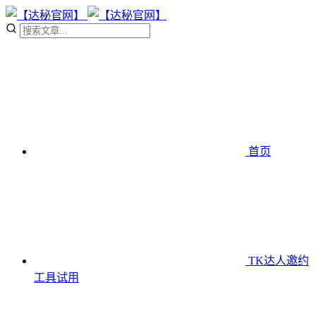
首页
TK达人邀约
工具
试用