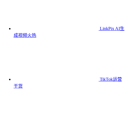
LinkPix AI生
成视频
火热
TikTok运营
干货