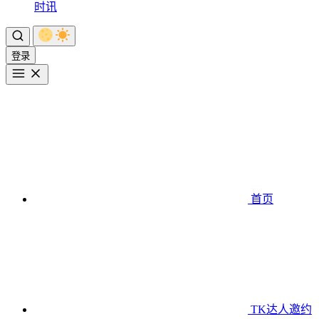
时讯
登录
首页
TK达人邀约