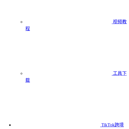
视频教
程
工具下
载
TikTok跨境