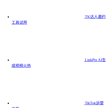
TK达人邀约
工具
试用
LinkPix AI生
成视频
火热
TikTok运营