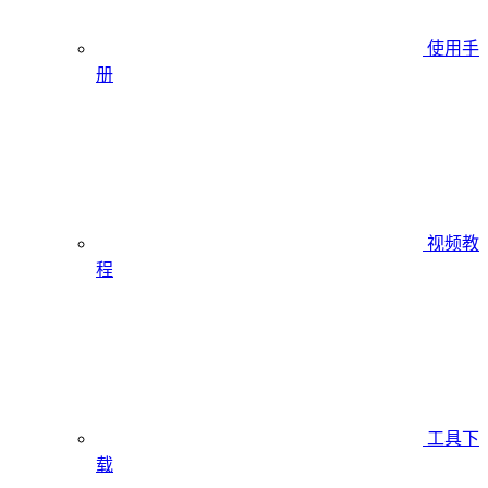
使用手
册
视频教
程
工具下
载