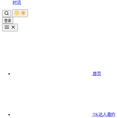
时讯
登录
首页
TK达人邀约