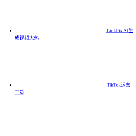
LinkPix AI生
成视频
火热
TikTok运营
干货