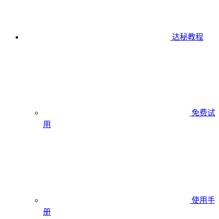
达秘教程
免费试
用
使用手
册