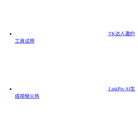
TK达人邀约
工具
试用
LinkPix AI生
成视频
火热