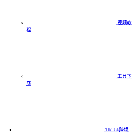
视频教
程
工具下
载
TikTok跨境