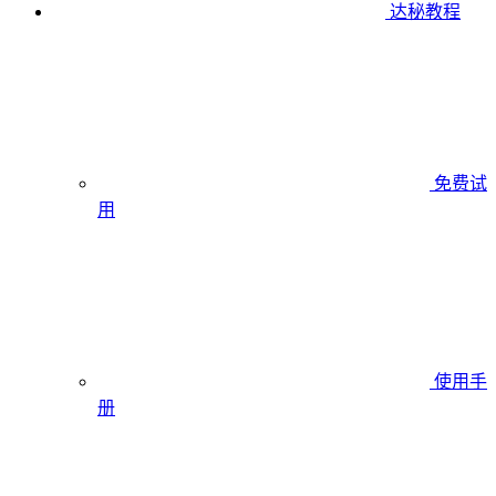
达秘教程
免费试
用
使用手
册