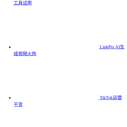
工具
试用
LinkPix AI生
成视频
火热
TikTok运营
干货