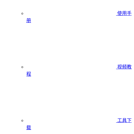
使用手
册
视频教
程
工具下
载