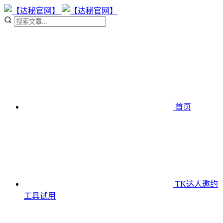
首页
TK达人邀约
工具
试用