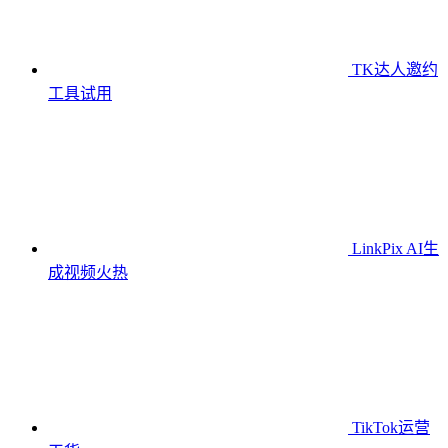
TK达人邀约
工具
试用
LinkPix AI生
成视频
火热
TikTok运营