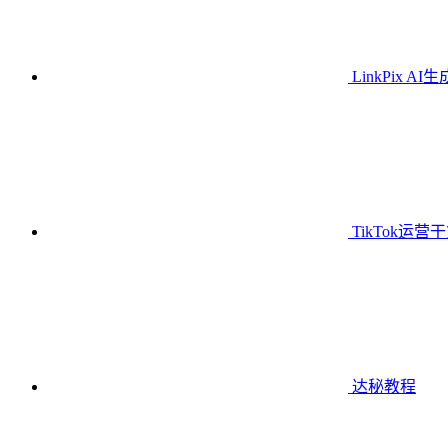
LinkPix AI
TikTok运营
达秘教程