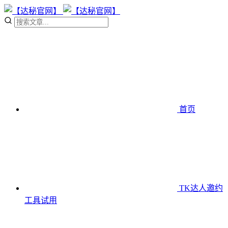
首页
TK达人邀约
工具
试用