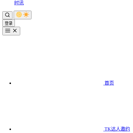
时讯
登录
首页
TK达人邀约