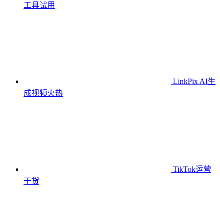
工具
试用
LinkPix AI生
成视频
火热
TikTok运营
干货