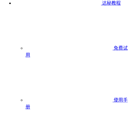
达秘教程
免费试
用
使用手
册