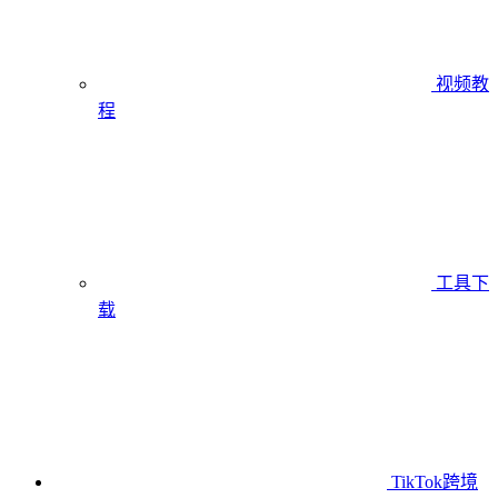
视频教
程
工具下
载
TikTok跨境