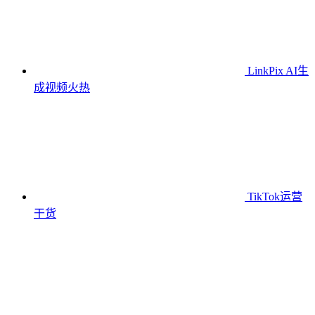
LinkPix AI生
成视频
火热
TikTok运营
干货