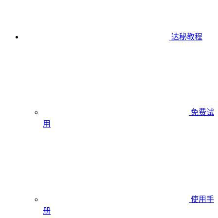
达秘教程
免费试
用
使用手
册