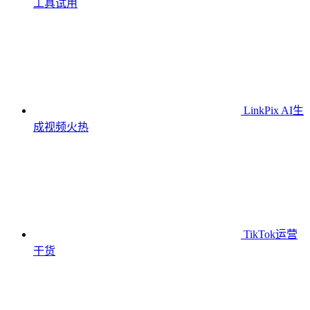
工具
试用
LinkPix AI生
成视频
火热
TikTok运营
干货