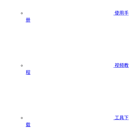
使用手
册
视频教
程
工具下
载