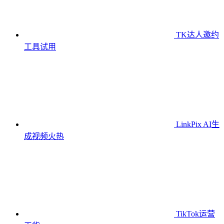
TK达人邀约
工具
试用
LinkPix AI生
成视频
火热
TikTok运营