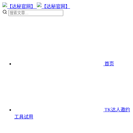
首页
TK达人邀约
工具
试用