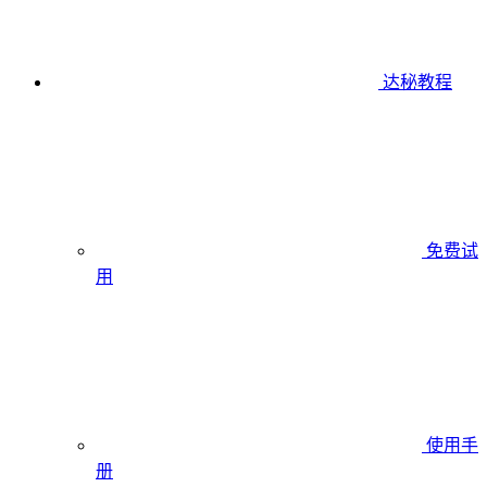
达秘教程
免费试
用
使用手
册