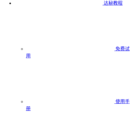
达秘教程
免费试
用
使用手
册