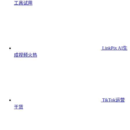
工具
试用
LinkPix AI生
成视频
火热
TikTok运营
干货