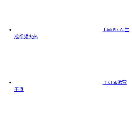
LinkPix AI生
成视频
火热
TikTok运营
干货