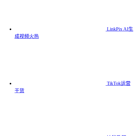
LinkPix AI生
成视频
火热
TikTok运营
干货