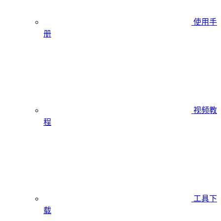
使用手
册
视频教
程
工具下
载