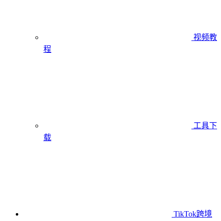
视频教
程
工具下
载
TikTok跨境