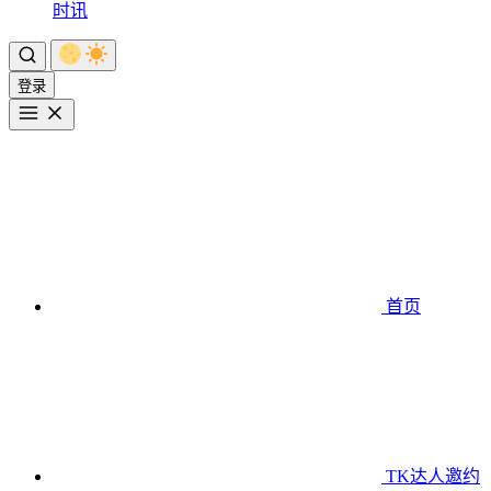
时讯
登录
首页
TK达人邀约