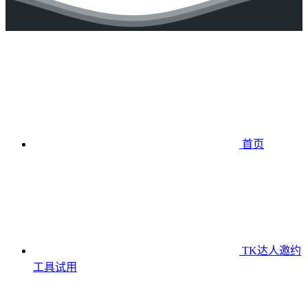
首页
TK达人邀约
工具
试用