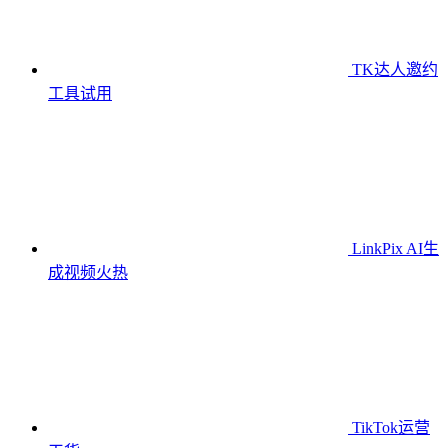
TK达人邀约
工具
试用
LinkPix AI生
成视频
火热
TikTok运营