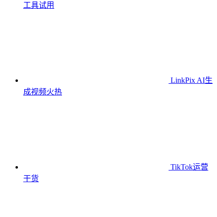
工具
试用
LinkPix AI生
成视频
火热
TikTok运营
干货