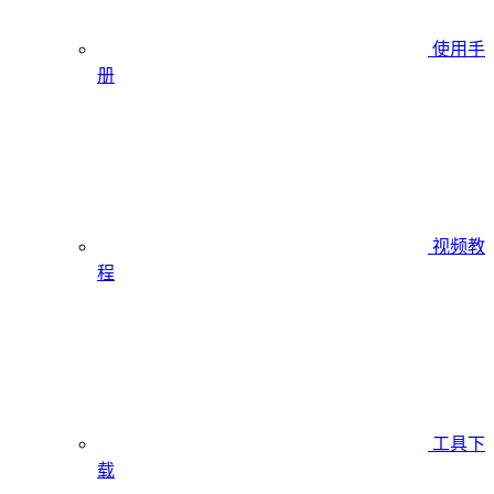
使用手
册
视频教
程
工具下
载