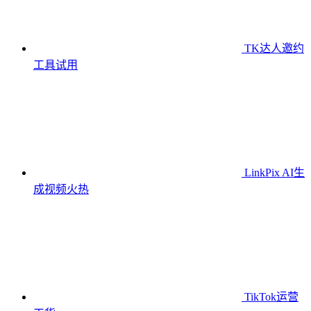
TK达人邀约
工具
试用
LinkPix AI生
成视频
火热
TikTok运营