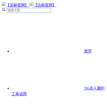
首页
TK达人邀约
工具
试用