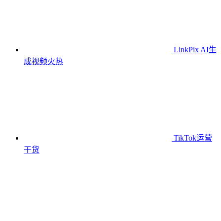
LinkPix AI生
成视频
火热
TikTok运营
干货