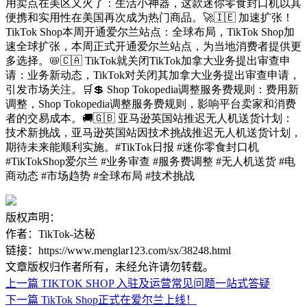
用卖点在美区又火了：生活小神器，这款迷你零食封口机以其
便携和实用性在美国再次成为热门商品。🚀🇮🇪 加速扩张！
TikTok Shop本周开通爱尔兰站点：全球布局，TikTok Shop加
速全球扩张，本周正式开通爱尔兰站点，为当地消费者提供更
多选择。📛🇨🇦 TikTok就关闭TikTok加拿大业务提出审查申
请：业务新动态，TikTok对关闭其加拿大业务提出审查申请，
引发市场关注。🛒💲️ Shop Tokopedia调整服务费规则：费用新
调整，Shop Tokopedia调整服务费规则，影响平台卖家和消费
者的交易成本。🚚🇬🇧 亚马逊英国站推迟无人机送货计划：
技术新挑战，亚马逊英国站因技术挑战推迟无人机送货计划，
期待未来能顺利实施。#TikTok日报 #迷你零食封口机
#TikTokShop爱尔兰 #业务审查 #服务费调整 #无人机送货 #电
商动态 #市场趋势 #全球布局 #技术挑战
版权声明：
作者：TikTok-达秘
链接：https://www.menglar123.com/sx/38248.html
文章版权归作者所有，未经允许请勿转载。
上一篇
TIKTOK SHOP 入驻及运营常见问题一站式答疑
下一篇
TikTok Shop正式在爱尔兰上线！