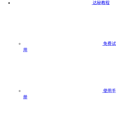
达秘教程
免费试
用
使用手
册