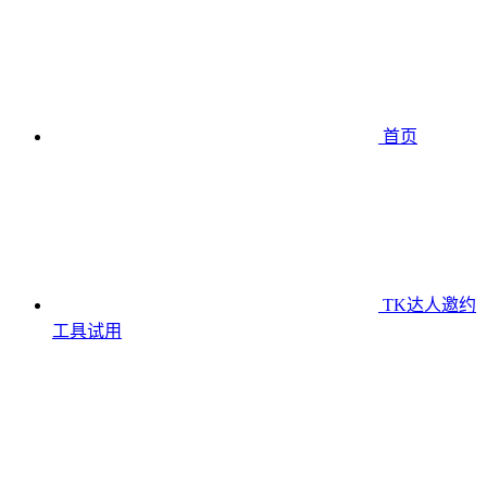
首页
TK达人邀约
工具
试用