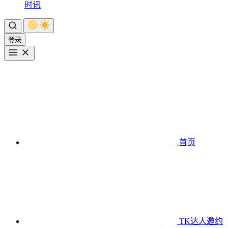
时讯
登录
首页
TK达人邀约