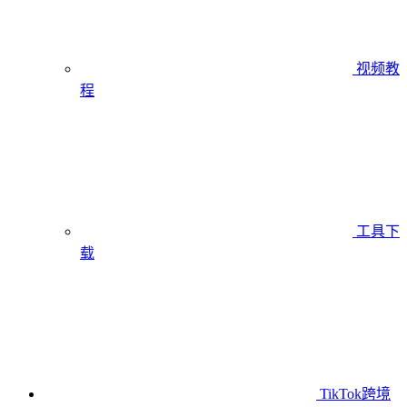
视频教
程
工具下
载
TikTok跨境