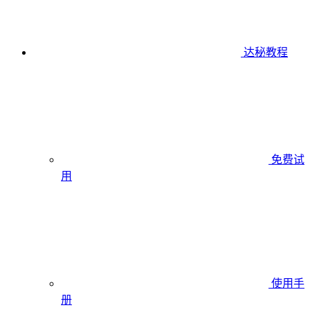
达秘教程
免费试
用
使用手
册