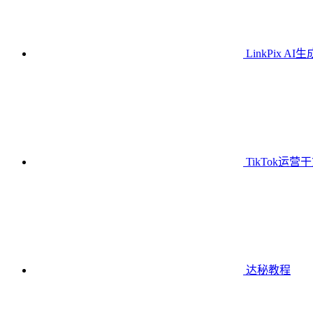
LinkPix AI
TikTok运营
达秘教程