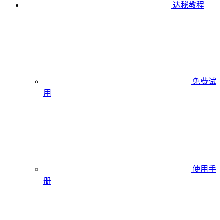
达秘教程
免费试
用
使用手
册