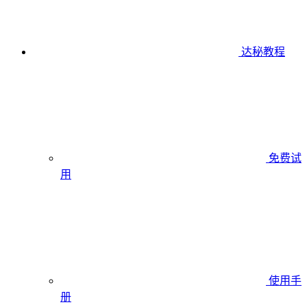
达秘教程
免费试
用
使用手
册