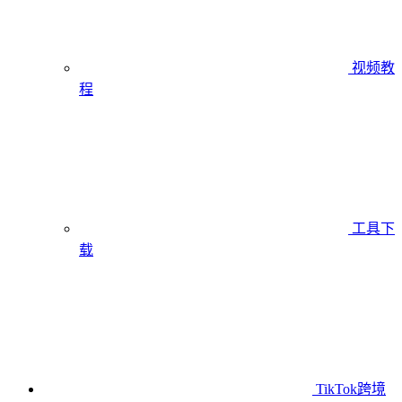
视频教
程
工具下
载
TikTok跨境