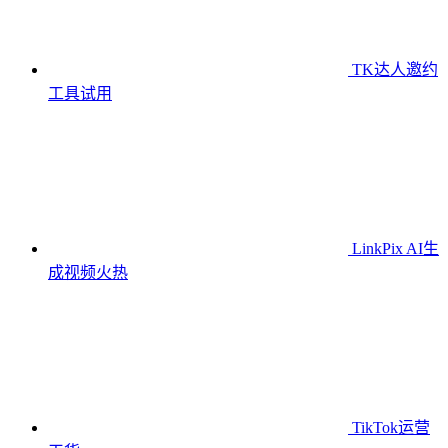
TK达人邀约
工具
试用
LinkPix AI生
成视频
火热
TikTok运营