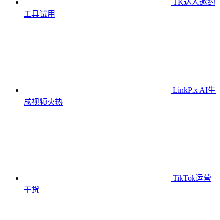
TK达人邀约
工具
试用
LinkPix AI生
成视频
火热
TikTok运营
干货