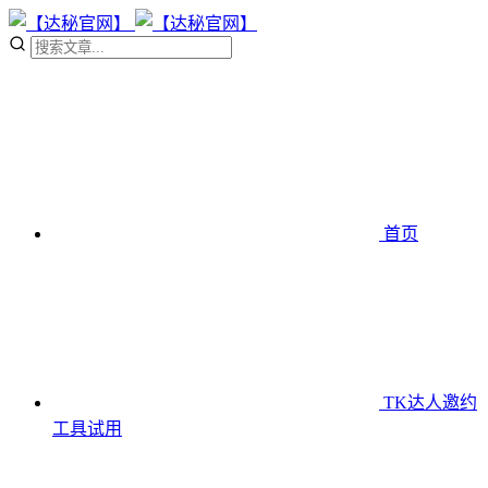
首页
TK达人邀约
工具
试用