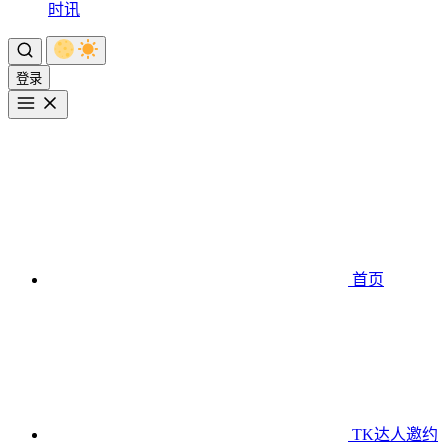
时讯
登录
首页
TK达人邀约