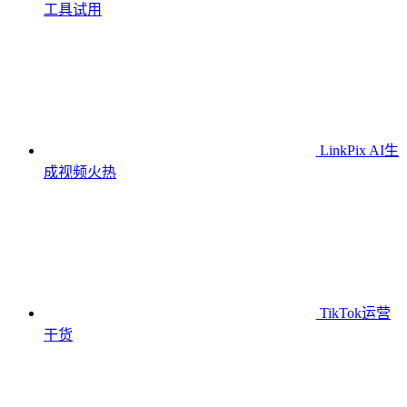
工具
试用
LinkPix AI生
成视频
火热
TikTok运营
干货