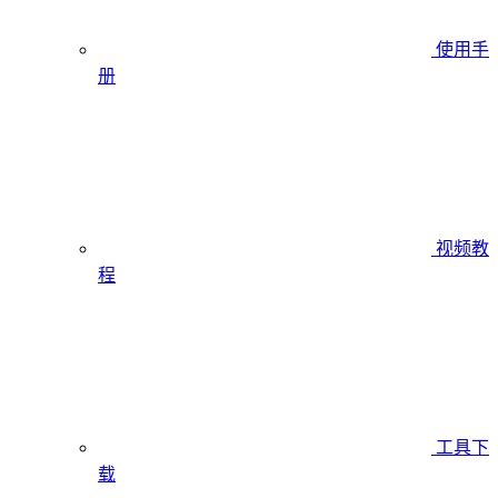
使用手
册
视频教
程
工具下
载