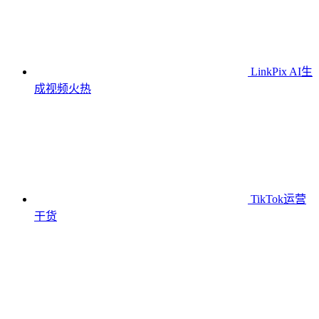
LinkPix AI生
成视频
火热
TikTok运营
干货