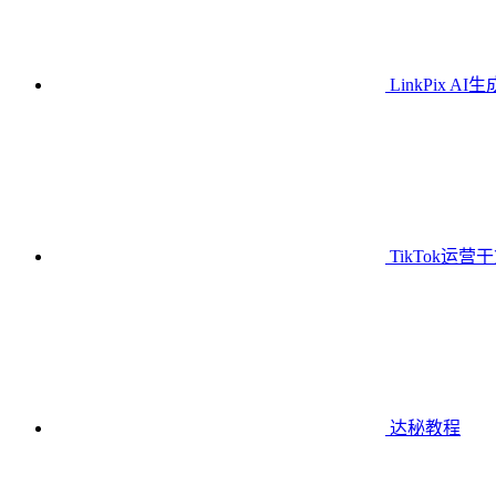
LinkPix AI
TikTok运营
达秘教程