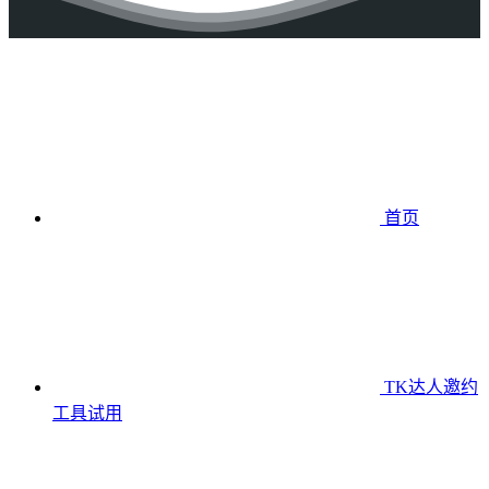
首页
TK达人邀约
工具
试用