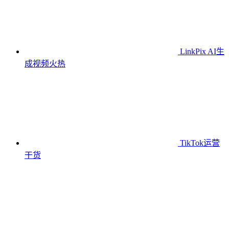
LinkPix AI生
成视频
火热
TikTok运营
干货