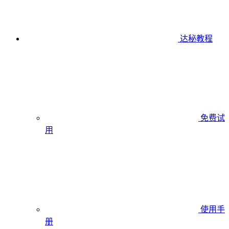
达秘教程
免费试
用
使用手
册