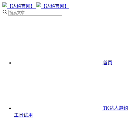
首页
TK达人邀约
工具
试用