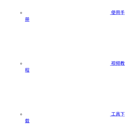
使用手
册
视频教
程
工具下
载