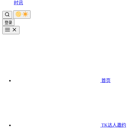
时讯
登录
首页
TK达人邀约