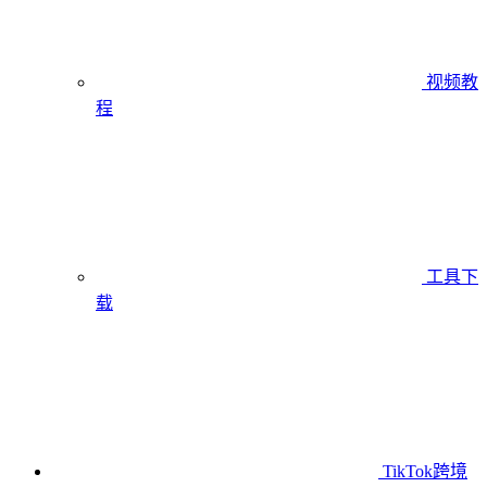
视频教
程
工具下
载
TikTok跨境