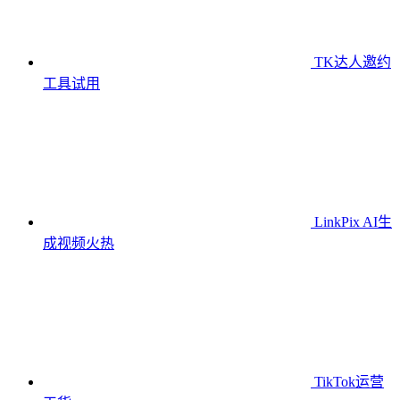
TK达人邀约
工具
试用
LinkPix AI生
成视频
火热
TikTok运营