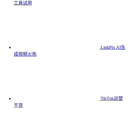
工具
试用
LinkPix AI生
成视频
火热
TikTok运营
干货