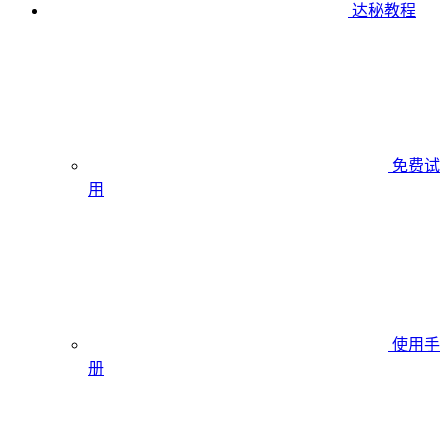
达秘教程
免费试
用
使用手
册