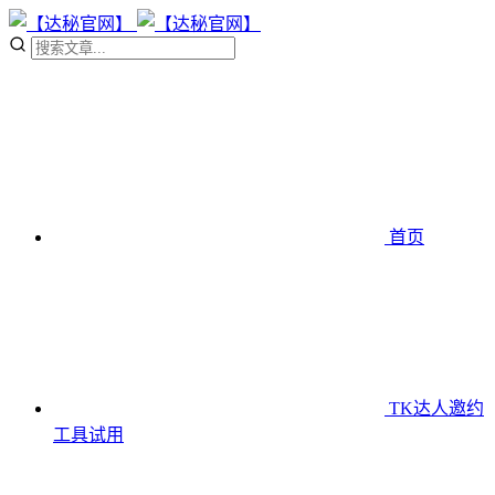
首页
TK达人邀约
工具
试用