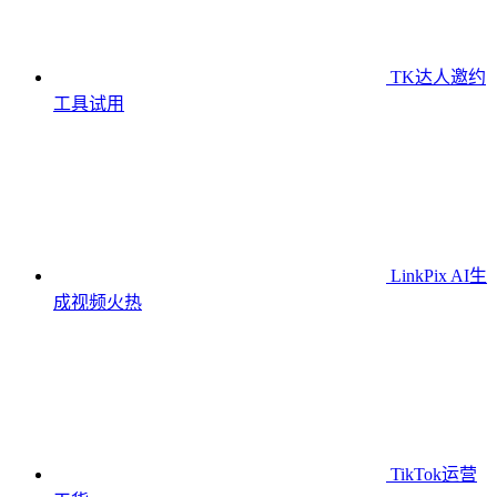
TK达人邀约
工具
试用
LinkPix AI生
成视频
火热
TikTok运营