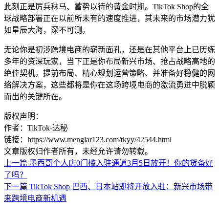
此刻正是厉兵秣马、蓄势以待的黄金时期。TikTok Shop的全
球战略部署正在以前所未有的速度推进，其未来的市场潜力犹
如星辰大海，深不可测。
无论你是初涉跨境电商的崭新面孔，还是在其他平台上已历练
多年的资深玩家，当下正是你布局新兴市场、抢占战略高地的
绝佳契机。提前布局、精心规划运营策略、并准备好稳健的网
络解决方案，这些都将是你在这场跨境电商的激流勇进中脱颖
而出的关键所在。
版权声明：
作者：TikTok-达秘
链接：https://www.menglar123.com/tkyy/42544.html
文章版权归作者所有，未经允许请勿转载。
上一篇
墨西哥个人店0门槛入驻通道3月5日放开！你的货备好
了吗？
下一篇
TikTok Shop 巴西、日本站即将开放入驻：新兴市场带
来跨境电商新机遇