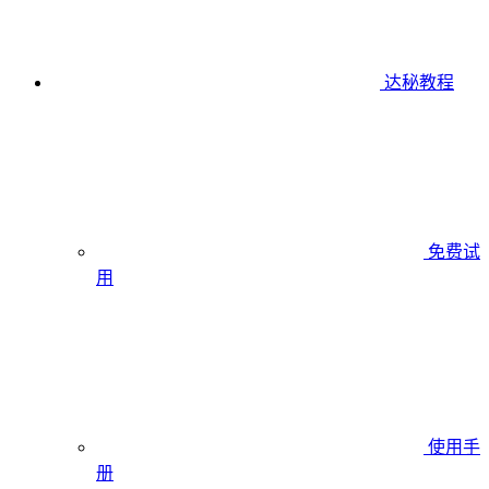
达秘教程
免费试
用
使用手
册