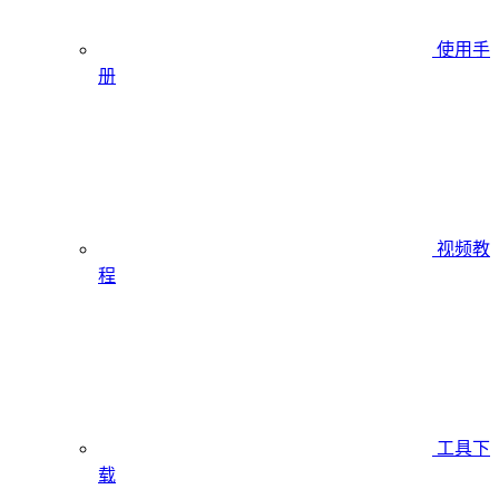
使用手
册
视频教
程
工具下
载