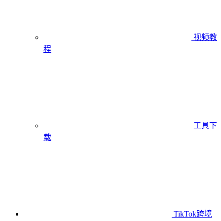
视频教
程
工具下
载
TikTok跨境