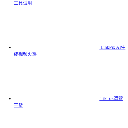
工具
试用
LinkPix AI生
成视频
火热
TikTok运营
干货