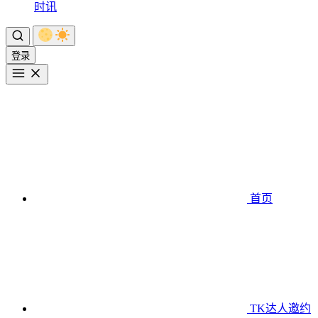
时讯
登录
首页
TK达人邀约