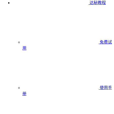
达秘教程
免费试
用
使用手
册