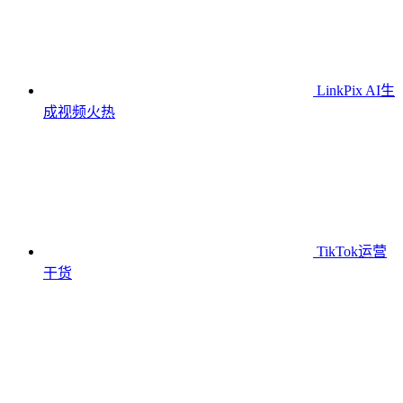
LinkPix AI生
成视频
火热
TikTok运营
干货