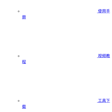
使用手
册
视频教
程
工具下
载