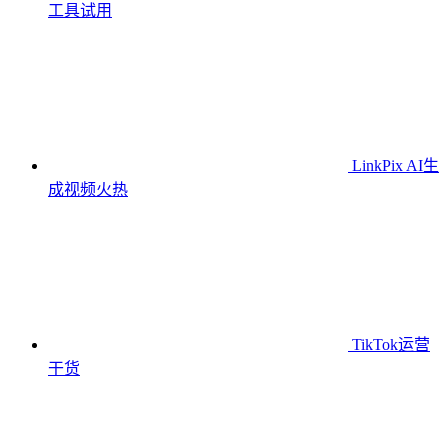
工具
试用
LinkPix AI生
成视频
火热
TikTok运营
干货