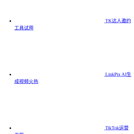
TK达人邀约
工具
试用
LinkPix AI生
成视频
火热
TikTok运营