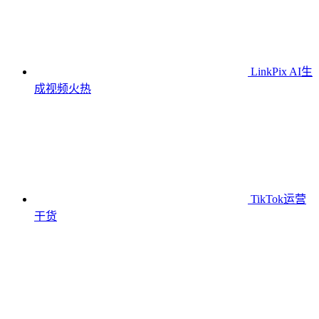
LinkPix AI生
成视频
火热
TikTok运营
干货