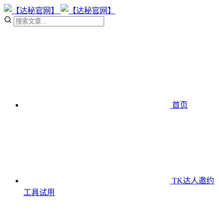
首页
TK达人邀约
工具
试用