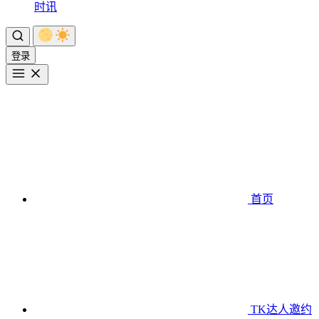
时讯
登录
首页
TK达人邀约