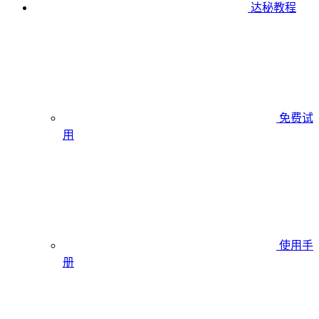
达秘教程
免费试
用
使用手
册