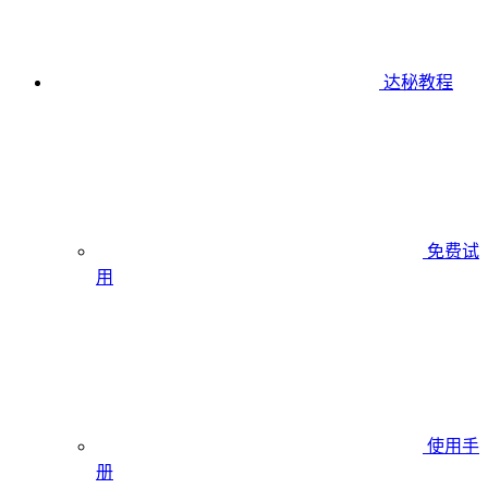
达秘教程
免费试
用
使用手
册