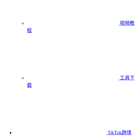
视频教
程
工具下
载
TikTok跨境