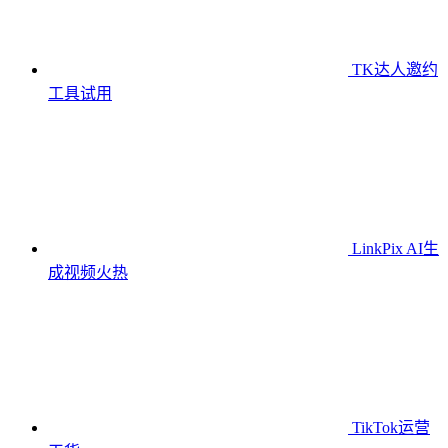
TK达人邀约
工具
试用
LinkPix AI生
成视频
火热
TikTok运营