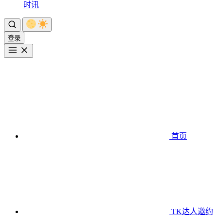
时讯
登录
首页
TK达人邀约