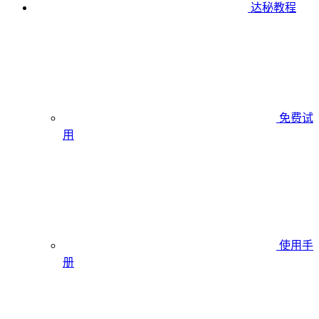
达秘教程
免费试
用
使用手
册