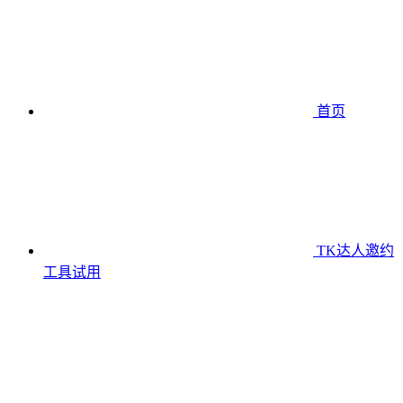
首页
TK达人邀约
工具
试用