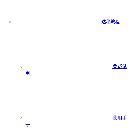
达秘教程
免费试
用
使用手
册