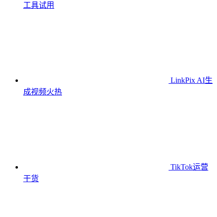
工具
试用
LinkPix AI生
成视频
火热
TikTok运营
干货