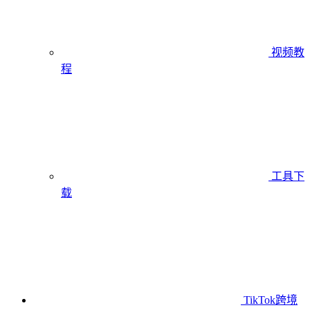
视频教
程
工具下
载
TikTok跨境