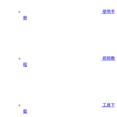
使用手
册
视频教
程
工具下
载