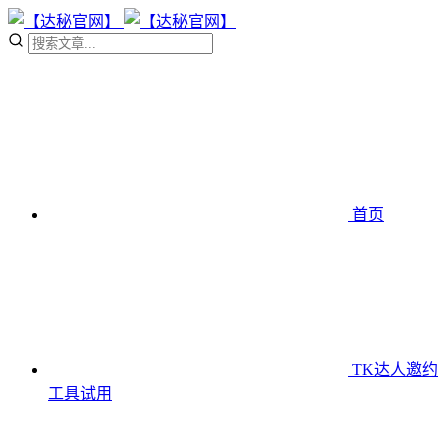
首页
TK达人邀约
工具
试用