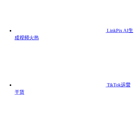
LinkPix AI生
成视频
火热
TikTok运营
干货