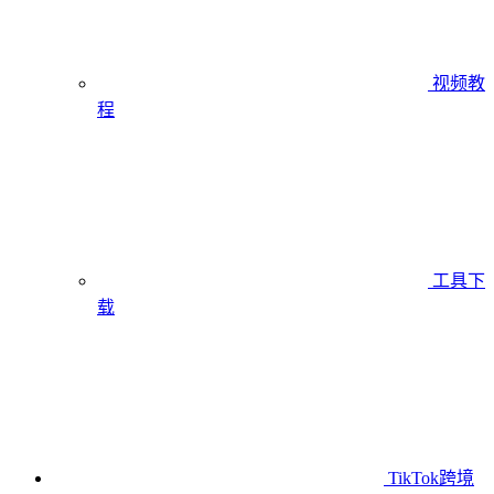
视频教
程
工具下
载
TikTok跨境