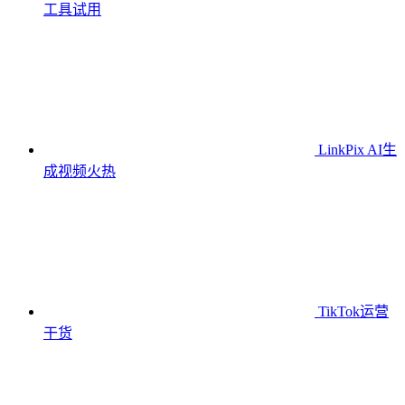
工具
试用
LinkPix AI生
成视频
火热
TikTok运营
干货