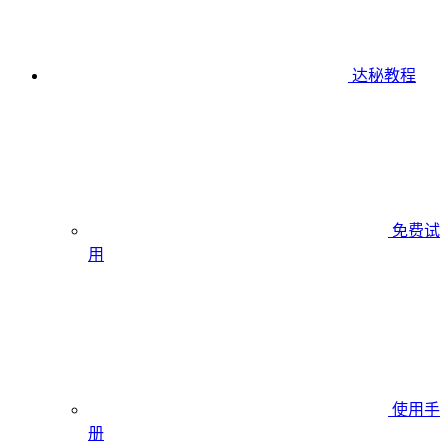
达秘教程
免费试
用
使用手
册