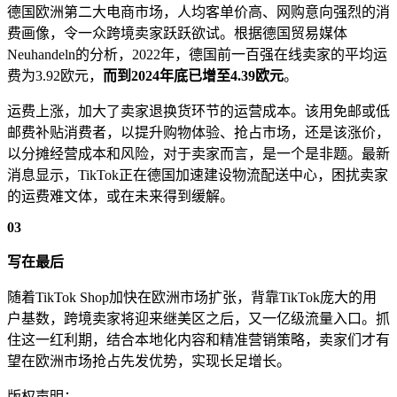
德国欧洲第二大电商市场，人均客单价高、网购意向强烈的消
费画像，令一众跨境卖家跃跃欲试。根据德国贸易媒体
Neuhandeln的分析，2022年，德国前一百强在线卖家的平均运
费为3.92欧元，
而到2024年底已增至4.39欧元
。
运费上涨，加大了卖家退换货环节的运营成本。该用免邮或低
邮费补贴消费者，以提升购物体验、抢占市场，还是该涨价，
以分摊经营成本和风险，对于卖家而言，是一个是非题。最新
消息显示，TikTok正在德国加速建设物流配送中心，困扰卖家
的运费难文体，或在未来得到缓解。
03
写在最后
随着TikTok Shop加快在欧洲市场扩张，背靠TikTok庞大的用
户基数，跨境卖家将迎来继美区之后，又一亿级流量入口。抓
住这一红利期，结合本地化内容和精准营销策略，卖家们才有
望在欧洲市场抢占先发优势，实现长足增长。
版权声明：