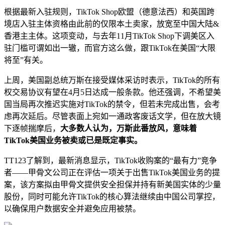
根据最新入驻规则，TikTok Shop欧盟（德意法西）和英国跨
境店入驻主体资格由此前的仅限本土卖家，放宽至中国大陆&
香港主主体。这项变动，与去年11月TikTok Shop下调美区入
驻门槛可谓如出一辙，而官方这么做，跟TikTok在美国“大限
将至”有关。
上周，美国副总统万斯在接受媒体采访时表示，TikTok的所有
权交易协议有望在4月5日达成一般条款。他还强调，不希望美
国当局再次推迟实施对TikTok的禁令，但若未完成出售，会考
虑再次延后。尽管表面上宛如一通政客废话文学，但在放大镜
下逐帧揣摩后，
大多数人认为，万斯此番放风，意味着
TikTok美国业务被卖或已是既定事实。
TT123了解到，最新消息显示，TikTok收购案的“最有力”竞争
者——甲骨文公司正在评估一项关于出售TikTok美国业务的提
案，该方案拟由甲骨文提供安全担保并持有新美国实体的少量
股份，同时可能允许TikTok的核心算法继续由中国公司掌控，
以确保用户数据安全并避免应用被禁。