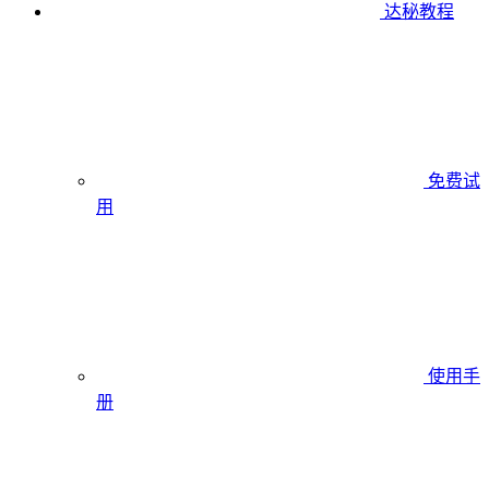
达秘教程
免费试
用
使用手
册