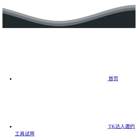
首页
TK达人邀约
工具
试用