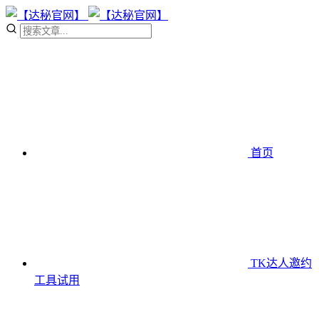
首页
TK达人邀约
工具
试用