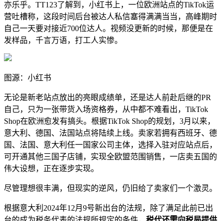
亦乐乎。TT123了解到，小红书上，一位欧洲站点的TikTok运
营吐槽称，这段时间后台被达人私信塞得满满当当，高峰期时
自己一天要对接近700位达人。视频没更新的时候，那便是在
发样品，千言万语，打工人实惨。
图源：小红书
无论是新老站点放出的亮眼成绩单，还是达人前赴后继的PR
自己，只为一张带货入场资格券，从中都不难看出，TikTok
Shop在欧洲愈发有搞头。根据TikTok Shop的规划，3月以来，
意大利、德国、法国站点将陆续上线。卖家若拥有西班牙、德
国、法国、意大利任一国家公司主体，选择入驻对应站点后，
可开通其他三国子店铺，实现全欧盟范围销售，一店卖五国的
伟大设想，正在逐步实现。
尽管理想很丰满，但现实的逆风，仍旧给了卖家们一个激灵。
根据意大利2024年12月9号新出台的法规，除了满足此前已出
台的成为税务代表的法规所规定的条件，
税代还需向税局提供