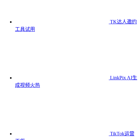
TK达人邀约
工具
试用
LinkPix AI生
成视频
火热
TikTok运营