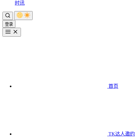
时讯
登录
首页
TK达人邀约