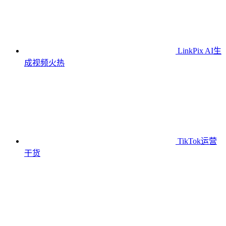
LinkPix AI生
成视频
火热
TikTok运营
干货