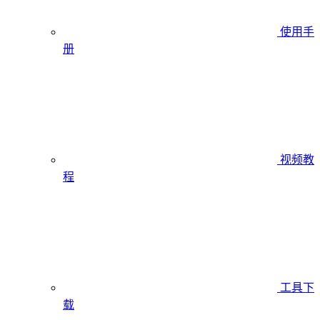
使用手
册
视频教
程
工具下
载