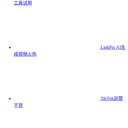
工具
试用
LinkPix AI生
成视频
火热
TikTok运营
干货