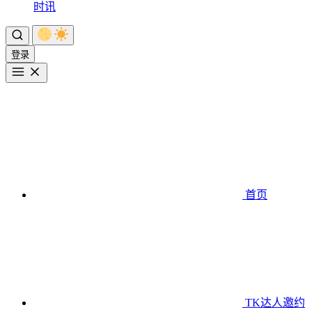
时讯
登录
首页
TK达人邀约