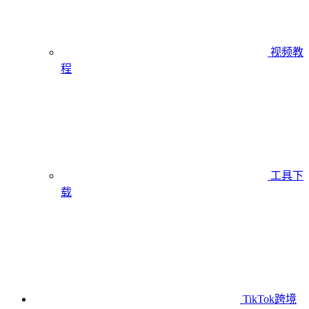
视频教
程
工具下
载
TikTok跨境