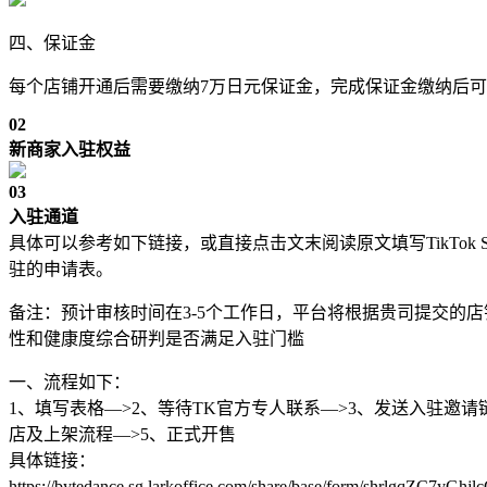
四、保证金
每个店铺开通后需要缴纳7万日元保证金，完成保证金缴纳后
0
2
新商家入驻权益
0
3
入驻通道
具体可以参考如下链接，或直接点击文末阅读原文填写TikTok S
驻的申请表。
备注：预计审核时间在3-5个工作日，平台将根据贵司提交的
性和健康度综合研判是否满足入驻门槛
一、流程如下：
1、填写表格—>2、等待TK官方专人联系
—>3、发送入驻邀请
店及上架流程
—>5、正式开售
具体链接：
https://bytedance.sg.larkoffice.com/share/base/form/shrlgqZC7yGhj