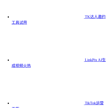
TK达人邀约
工具
试用
LinkPix AI生
成视频
火热
TikTok运营