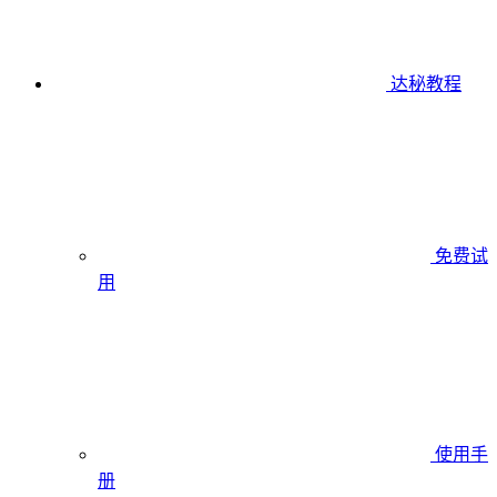
达秘教程
免费试
用
使用手
册