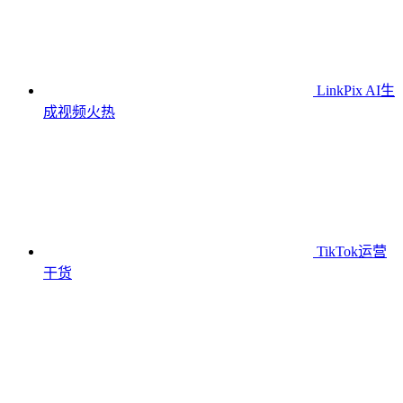
LinkPix AI生
成视频
火热
TikTok运营
干货