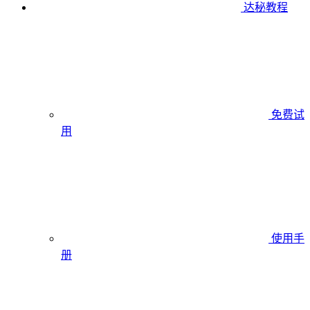
达秘教程
免费试
用
使用手
册