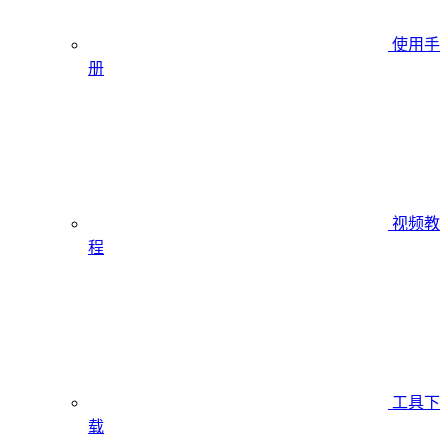
使用手
册
视频教
程
工具下
载