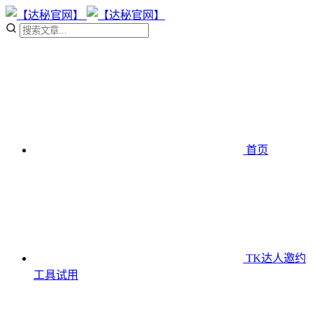
首页
TK达人邀约
工具
试用