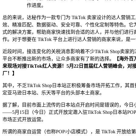
作进度。
总的来说，达秘作为一款专门为 TikTok 卖家设计的达人营销
效、精准匹配、数据驱动、安全可靠、个性化定制等特色。它
式的解决方案，帮助商家快速找到合适的达人，并与他们进行
作。对于想要在 TikTok 平台上进行达人营销的商家来说，是
近段时间，接连变化的关税消息影响着不少TikTok Shop卖家的决
平台不断推出新的市场，让众多商家有了新的选择。
【
海外百
来现场对接TikTok红人资源！
5月22日首届红人营销峰会，对
厂！
】
其中，不乏TikTok Shop日本站正积极筹备市场开拓工作，
其首
定亚马逊日本站、乐天等平台的头部本土商家。
据了解，目前市面上流传的日本站点开启时间是错误的，今日
——
5月15日（今日）正式开放定邀入驻
TikTok Shop日本站
市场正式开放运营。
所谓的商家自运营（也称POP/小店模式），是 TikTok 开放