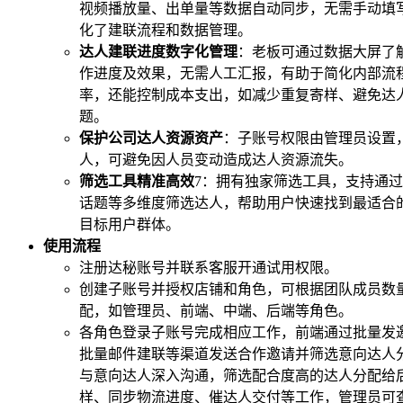
视频播放量、出单量等数据自动同步，无需手动填写 E
化了建联流程和数据管理。
达人建联进度数字化管理
：老板可通过数据大屏了
作进度及效果，无需人工汇报，有助于简化内部流
率，还能控制成本支出，如减少重复寄样、避免达
题。
保护公司达人资源资产
：子账号权限由管理员设置
人，可避免因人员变动造成达人资源流失。
筛选工具精准高效
7
：拥有独家筛选工具，支持通过
话题等多维度筛选达人，帮助用户快速找到最适合
目标用户群体。
使用流程
注册达秘账号并联系客服开通试用权限。
创建子账号并授权店铺和角色，可根据团队成员数
配，如管理员、前端、中端、后端等角色。
各角色登录子账号完成相应工作，前端通过批量发
批量邮件建联等渠道发送合作邀请并筛选意向达人
与意向达人深入沟通，筛选配合度高的达人分配给
样、同步物流进度、催达人交付等工作，管理员可