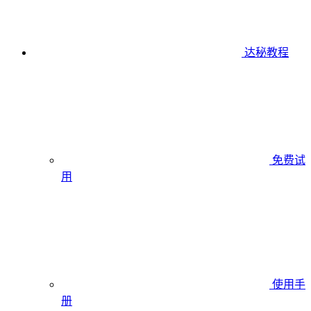
达秘教程
免费试
用
使用手
册