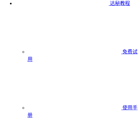
达秘教程
免费试
用
使用手
册