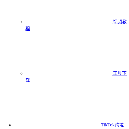
视频教
程
工具下
载
TikTok跨境