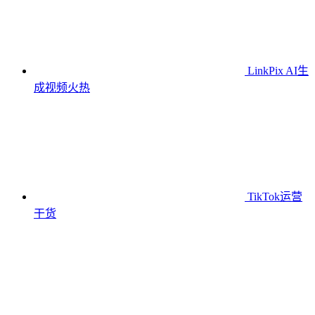
LinkPix AI生
成视频
火热
TikTok运营
干货