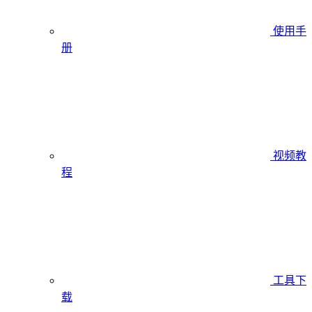
使用手
册
视频教
程
工具下
载