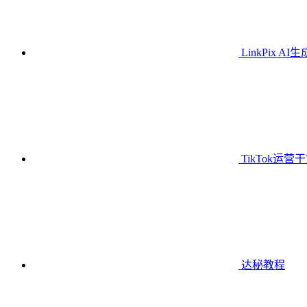
LinkPix AI
TikTok运营
达秘教程