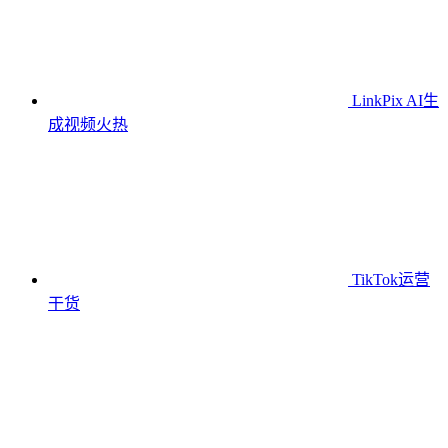
LinkPix AI生
成视频
火热
TikTok运营
干货