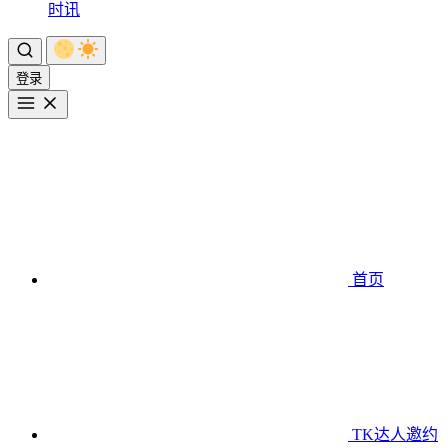
时讯
登录
首页
TK达人邀约