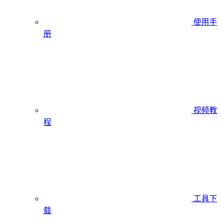
使用手
册
视频教
程
工具下
载