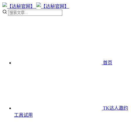
首页
TK达人邀约
工具
试用