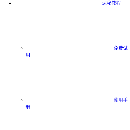
达秘教程
免费试
用
使用手
册