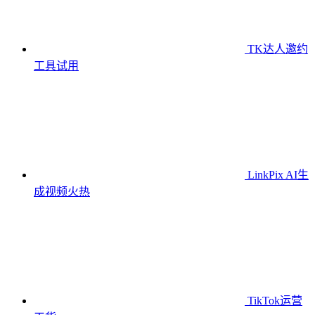
TK达人邀约
工具
试用
LinkPix AI生
成视频
火热
TikTok运营