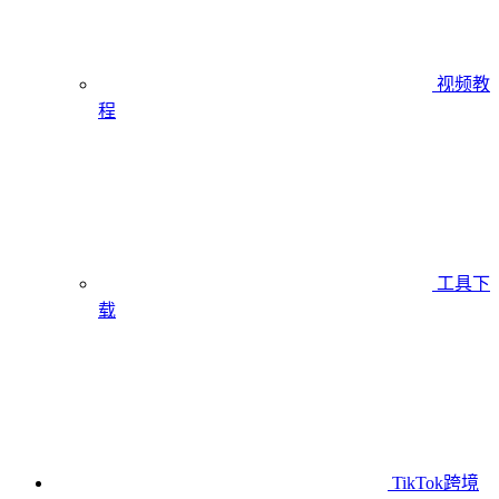
视频教
程
工具下
载
TikTok跨境