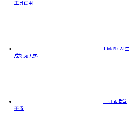
工具
试用
LinkPix AI生
成视频
火热
TikTok运营
干货