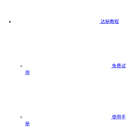
达秘教程
免费试
用
使用手
册