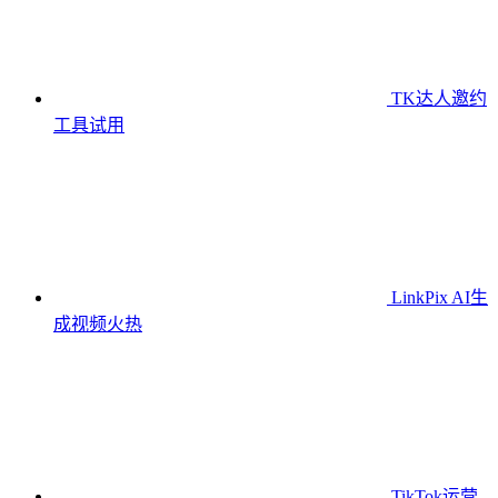
TK达人邀约
工具
试用
LinkPix AI生
成视频
火热
TikTok运营