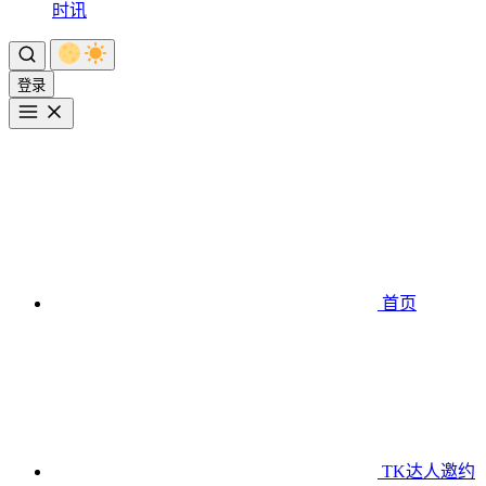
时讯
登录
首页
TK达人邀约