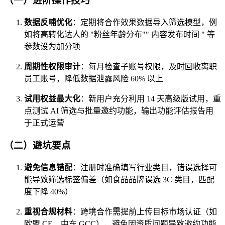
（一）进阶操作技巧
数据反哺优化
：定期将合作效果数据导入筛选模型，例
如将高转化达人的 "粉丝年龄分布"" 内容发布时间 " 等
参数设为加分项
周期性权限审计
：每月检查子账号权限，及时回收离职
员工账号，降低数据泄露风险 60% 以上
试用权益最大化
：新用户充分利用 14 天高级版试用，重
点测试 AI 筛选与批量邀约功能，输出功能评估报告用
于正式运营
（二）避坑要点
避免信息错配
：注册时准确填写行业类目，错误选择可
能导致筛选标签偏差（如食品品牌误选 3C 类目，匹配
度下降 40%）
重视合规材料
：跨境合作需提前上传目标市场认证（如
欧盟 CE、中东 GCC），避免因资质问题导致邀约功能