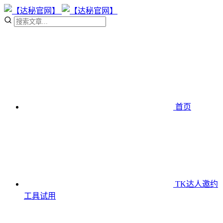
首页
TK达人邀约
工具
试用