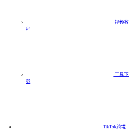
视频教
程
工具下
载
TikTok跨境