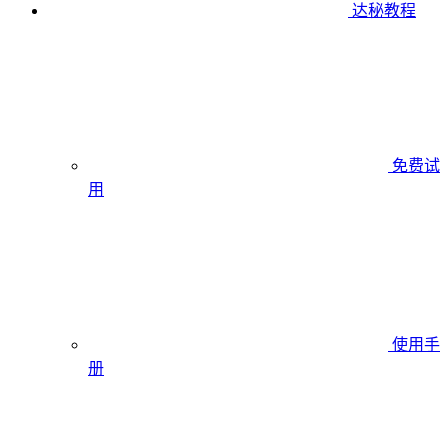
达秘教程
免费试
用
使用手
册