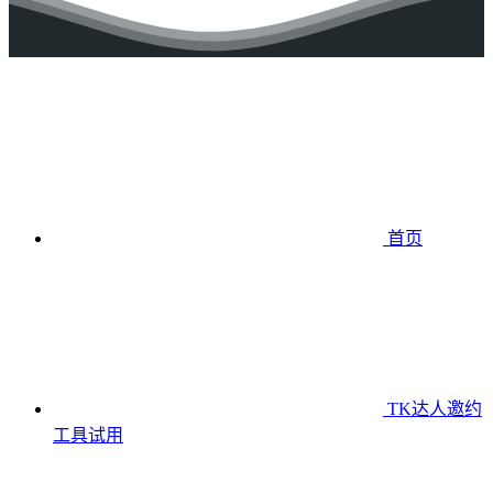
首页
TK达人邀约
工具
试用