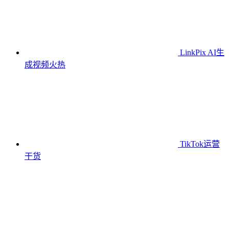
LinkPix AI生
成视频
火热
TikTok运营
干货