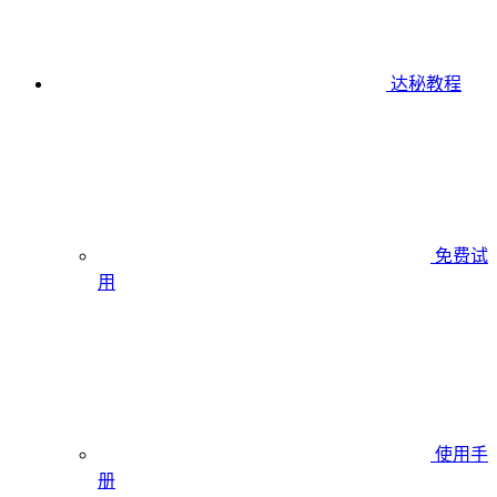
达秘教程
免费试
用
使用手
册