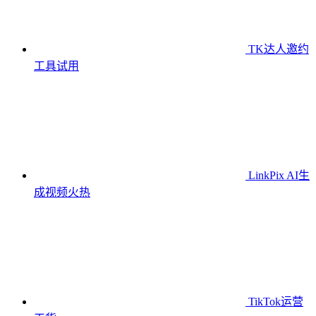
TK达人邀约
工具
试用
LinkPix AI生
成视频
火热
TikTok运营