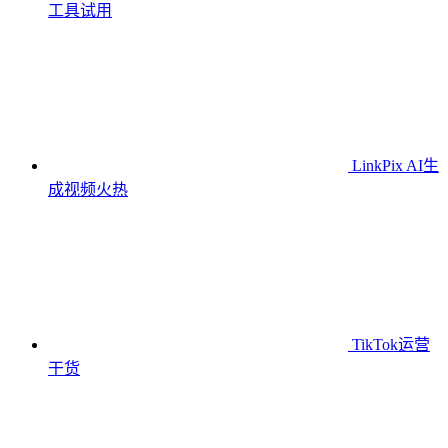
工具
试用
LinkPix AI生
成视频
火热
TikTok运营
干货