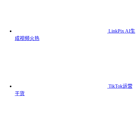
LinkPix AI生
成视频
火热
TikTok运营
干货