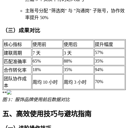
主账号分配 "筛选岗" 与 "沟通岗" 子账号，协作效
率提升 50%
（三）成果对比
核心指标
使用前
使用后
提升幅度
57%
建联周期
7 天
3 天
65%
88%
35%
匹配准确率
18%
35%
94%
合作转化率
团队协作成
70%
周均 10 小时
周均 3 小时
本
**
图 3：服饰品牌使用前后数据对比
五、高效使用技巧与避坑指南