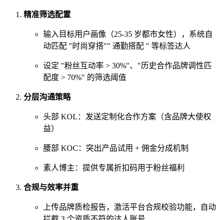
精准筛选配置
输入目标用户画像（25-35 岁都市女性），系统自
动匹配 "时尚穿搭"" 通勤搭配 " 等标签达人
设定 "粉丝互动率 > 30%"、"历史合作品牌调性匹
配度 > 70%" 的筛选阈值
分层沟通策略
头部 KOL：发送定制化合作方案（含品牌大使权
益）
腰部 KOC：突出产品试用 + 佣金分成机制
素人博主：提供专属折扣码用于粉丝福利
合规与效率并重
上传品牌质检报告，激活平台合规校验功能，自动
拦截 3 个资质不符的达人账号