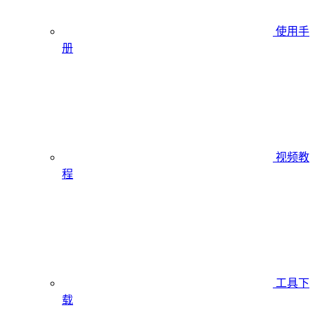
使用手
册
视频教
程
工具下
载