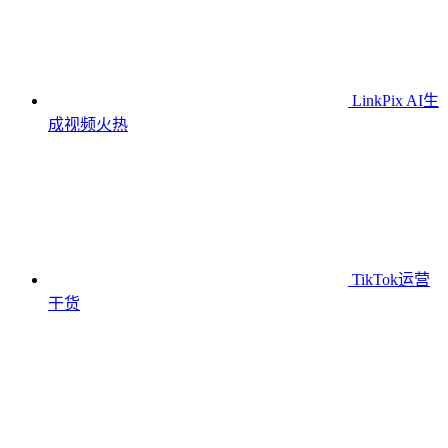
LinkPix AI生
成视频
火热
TikTok运营
干货