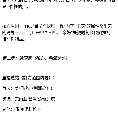
看国内电商演变趋势和当前内卷现状（供大于求，补贴刺激效
果...你懂的）。
核心原因： TK是目前全球唯一靠“内容+电商”双属性杀出来
的跨境平台，而且是中国APP。“亲妈”关键时刻会倾向扶持
谁？你细品。
第二步：选国家（核心：利润优先）
直接总结（能力范围内选）：
首选：美/日/欧（利润高！）
次选：东南亚/台湾省/新加坡
其他： 看资源和机会