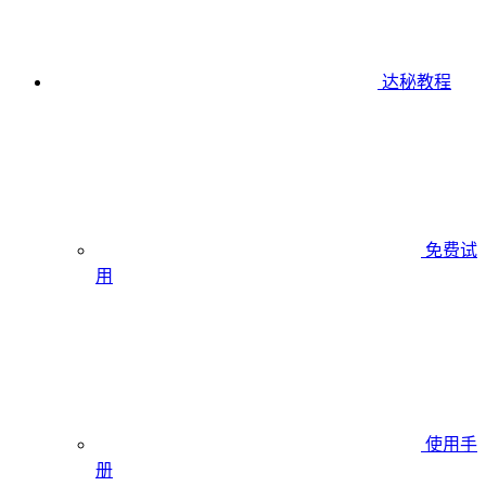
达秘教程
免费试
用
使用手
册