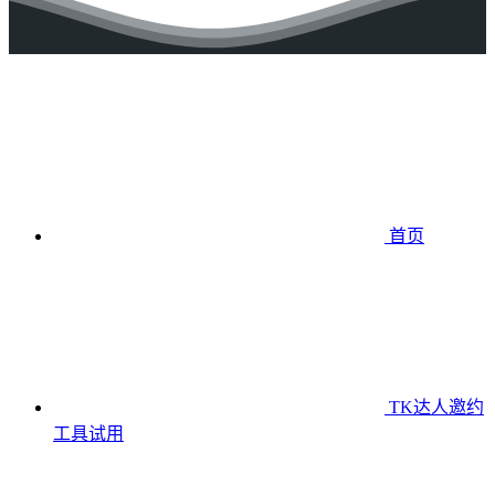
首页
TK达人邀约
工具
试用