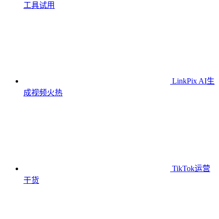
工具
试用
LinkPix AI生
成视频
火热
TikTok运营
干货