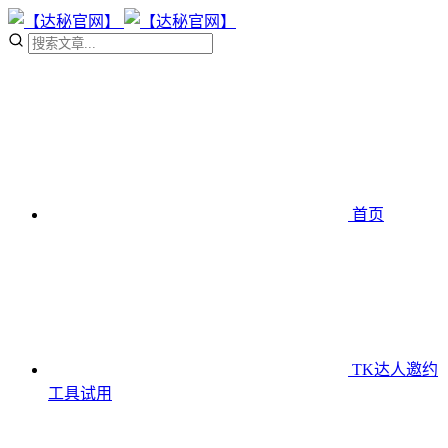
首页
TK达人邀约
工具
试用