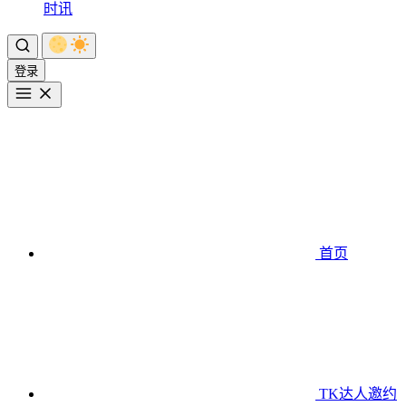
时讯
登录
首页
TK达人邀约