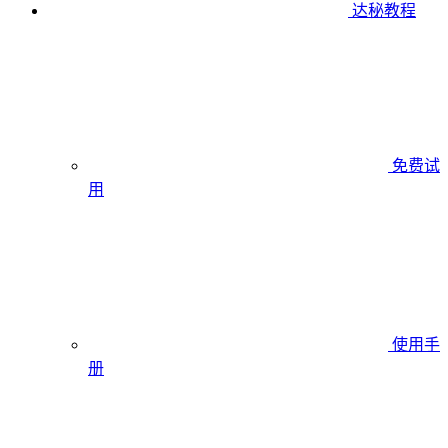
达秘教程
免费试
用
使用手
册