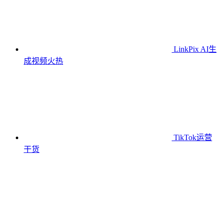
LinkPix AI生
成视频
火热
TikTok运营
干货