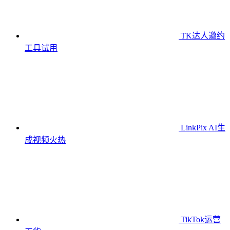
TK达人邀约
工具
试用
LinkPix AI生
成视频
火热
TikTok运营