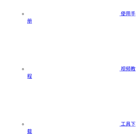
使用手
册
视频教
程
工具下
载