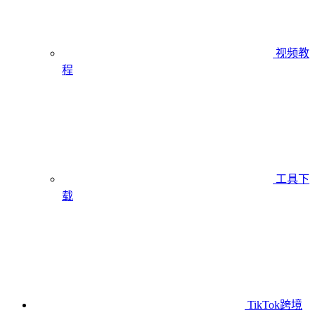
视频教
程
工具下
载
TikTok跨境