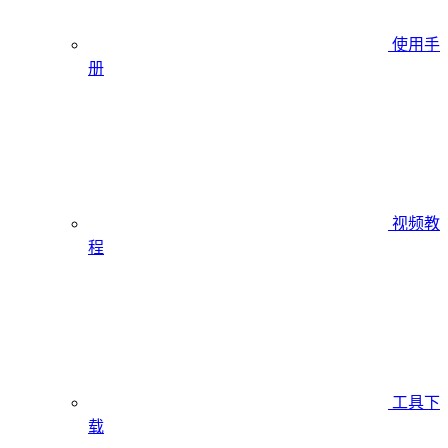
使用手
册
视频教
程
工具下
载