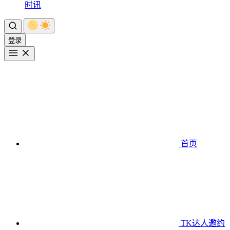
时讯
登录
首页
TK达人邀约