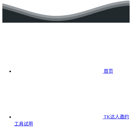
首页
TK达人邀约
工具
试用