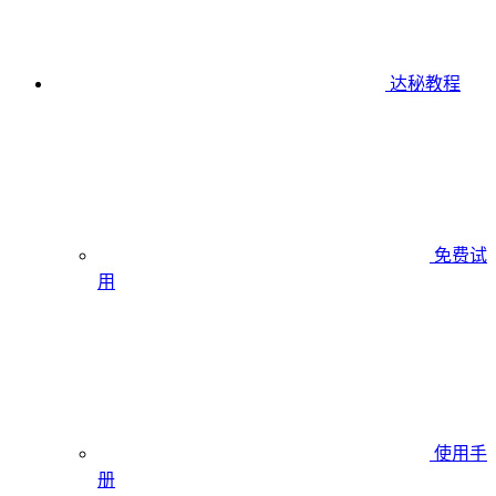
达秘教程
免费试
用
使用手
册