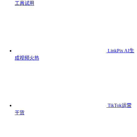
工具
试用
LinkPix AI生
成视频
火热
TikTok运营
干货