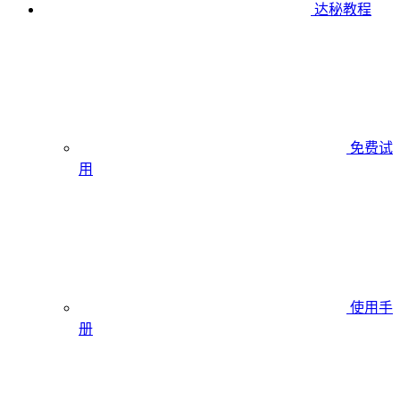
达秘教程
免费试
用
使用手
册