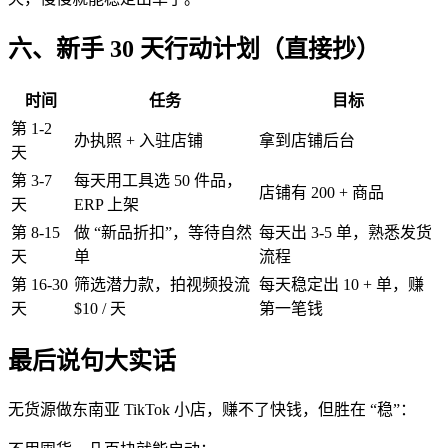
六、新手 30 天行动计划（直接抄）
时间
任务
目标
第 1-2
办执照 + 入驻店铺
拿到店铺后台
天
第 3-7
每天用工具选 50 件品，
店铺有 200 + 商品
天
ERP 上架
第 8-15
做 “新品折扣”，等待自然
每天出 3-5 单，熟悉发货
天
单
流程
第 16-30
筛选潜力款，拍视频投流
每天稳定出 10 + 单，赚
天
$10 / 天
第一笔钱
最后说句大实话
无货源做东南亚 TikTok 小店，赚不了快钱，但胜在 “稳”：