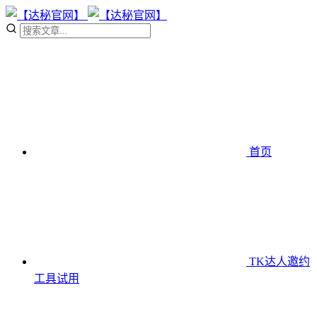
首页
TK达人邀约
工具
试用