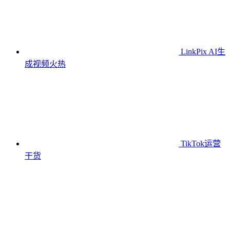
LinkPix AI生
成视频
火热
TikTok运营
干货