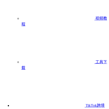
视频教
程
工具下
载
TikTok跨境