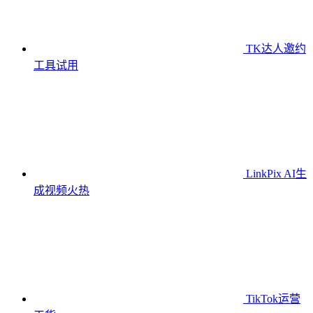
TK达人邀约
工具
试用
LinkPix AI生
成视频
火热
TikTok运营