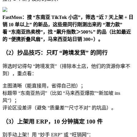
FastMoss：搜 “东南亚 TikTok 小店”，筛选 “近 7 天上架 + 日
销 10 单以上” 的新品，这些是同行刚测出来的 “潜力款”
看 “东南亚热卖榜”，找 “飙升指数＞500%” 的品（比如最近
的 “便携折叠风扇”，马来西亚站日销 300+）。
（2）抄品技巧：只盯 “跨境发货” 的同行
筛选时记得勾 “跨境发货”（排除本土店，他们的货源你拿不
到），重点看：
主图清晰（能直接用，省得自己拍）；
标题带 “东南亚热词”（比如 “马来西亚爆款”“新加坡 ins
风”）；
评论区没差评（避免 “质量差”“尺寸不对” 的坑品）。
（3）上架用 ERP，10 分钟搞定 100 件
别手动上架！用 “妙手 ERP” 或 “旺销网”：