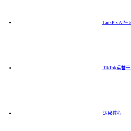
LinkPix AI
TikTok运营
达秘教程