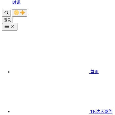
时讯
登录
首页
TK达人邀约