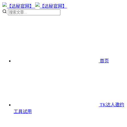
首页
TK达人邀约
工具
试用