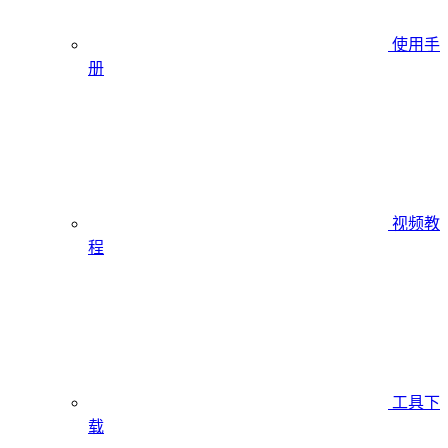
使用手
册
视频教
程
工具下
载