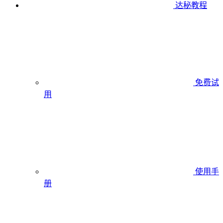
达秘教程
免费试
用
使用手
册