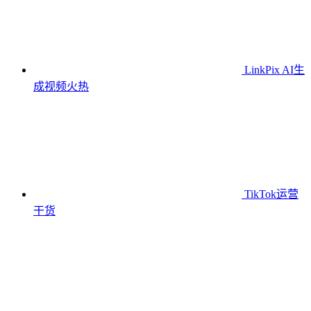
LinkPix AI生
成视频
火热
TikTok运营
干货