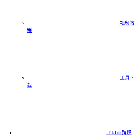
视频教
程
工具下
载
TikTok跨境