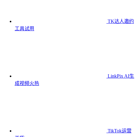
TK达人邀约
工具
试用
LinkPix AI生
成视频
火热
TikTok运营