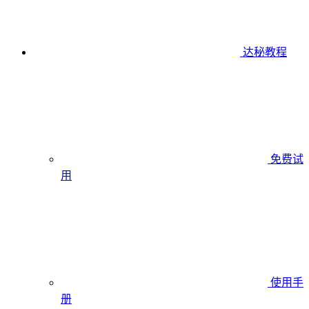
达秘教程
免费试
用
使用手
册