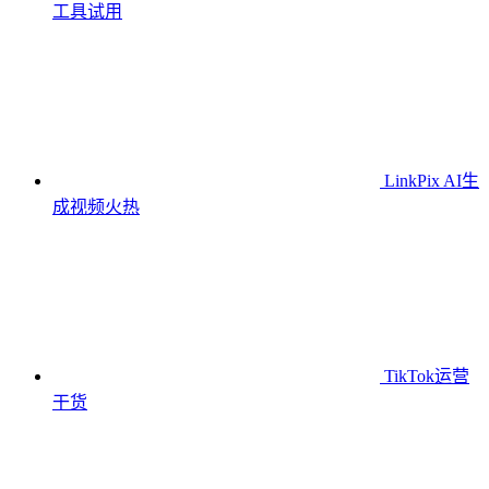
工具
试用
LinkPix AI生
成视频
火热
TikTok运营
干货