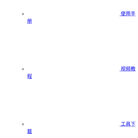
使用手
册
视频教
程
工具下
载