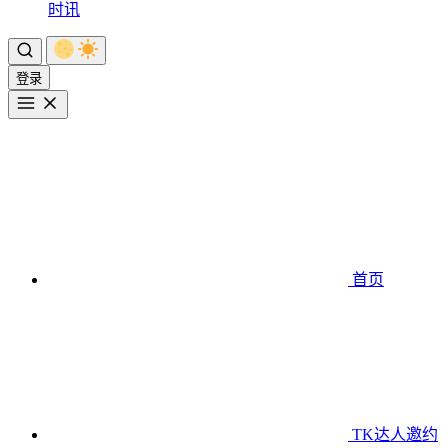
时讯
登录
首页
TK达人邀约