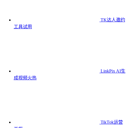
TK达人邀约
工具
试用
LinkPix AI生
成视频
火热
TikTok运营