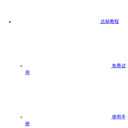
达秘教程
免费试
用
使用手
册