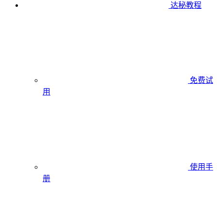
达秘教程
免费试
用
使用手
册