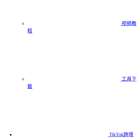
视频教
程
工具下
载
TikTok跨境