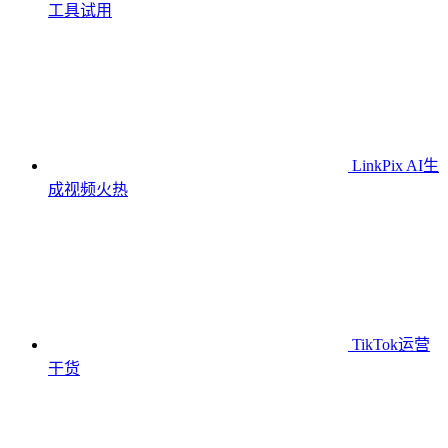
工具
试用
LinkPix AI生
成视频
火热
TikTok运营
干货