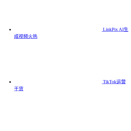
LinkPix AI生
成视频
火热
TikTok运营
干货