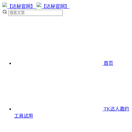
首页
TK达人邀约
工具
试用