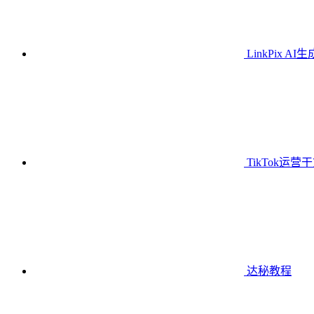
LinkPix AI
TikTok运营
达秘教程