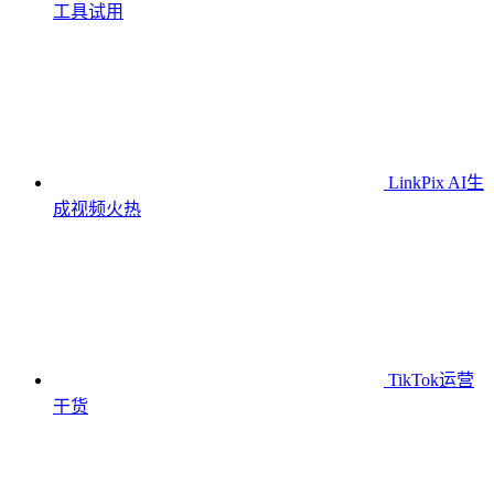
工具
试用
LinkPix AI生
成视频
火热
TikTok运营
干货