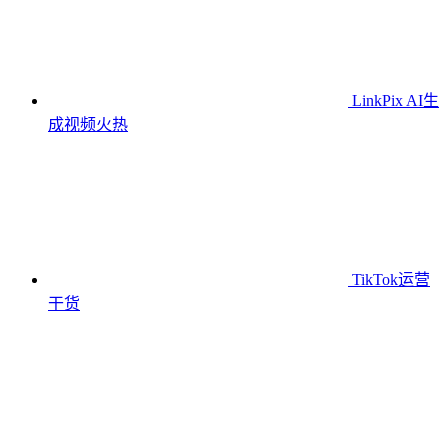
LinkPix AI生
成视频
火热
TikTok运营
干货