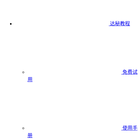
达秘教程
免费试
用
使用手
册