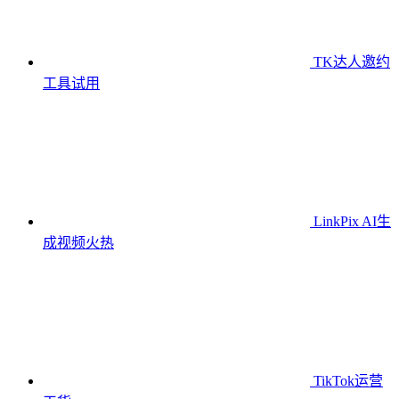
TK达人邀约
工具
试用
LinkPix AI生
成视频
火热
TikTok运营