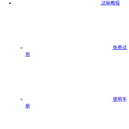
达秘教程
免费试
用
使用手
册