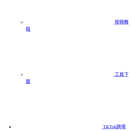
视频教
程
工具下
载
TikTok跨境