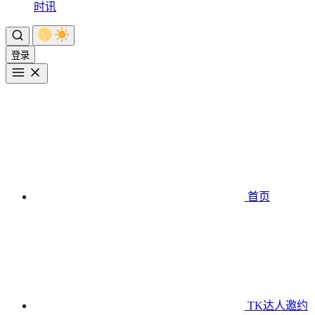
时讯
登录
首页
TK达人邀约