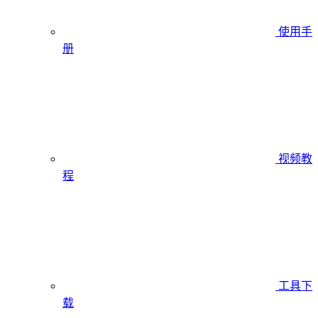
使用手
册
视频教
程
工具下
载