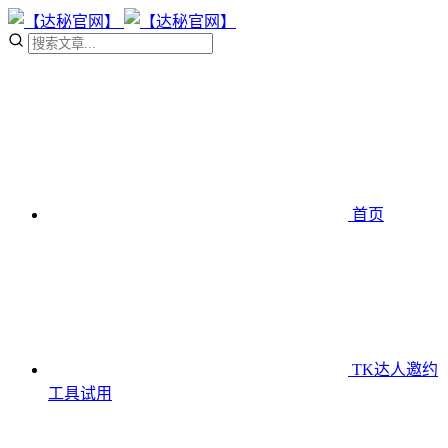
首页
TK达人邀约
工具
试用