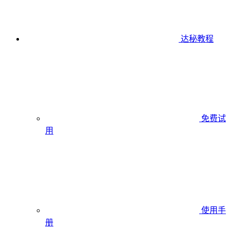
达秘教程
免费试
用
使用手
册