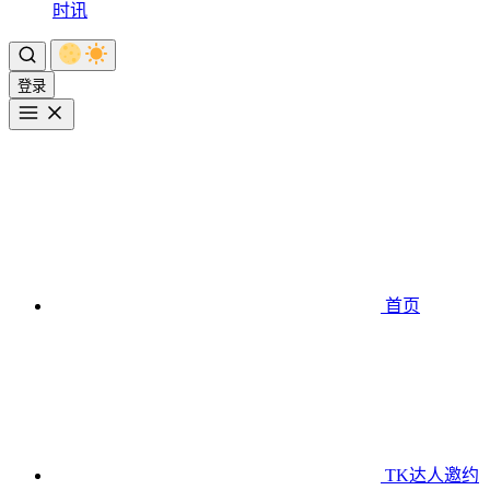
时讯
登录
首页
TK达人邀约