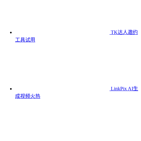
TK达人邀约
工具
试用
LinkPix AI生
成视频
火热