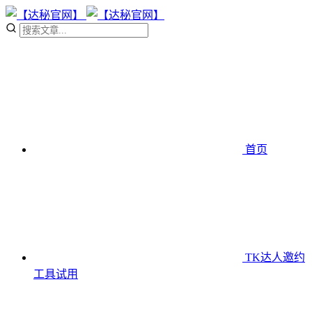
首页
TK达人邀约
工具
试用