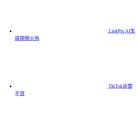
LinkPix AI生
成视频
火热
TikTok运营
干货