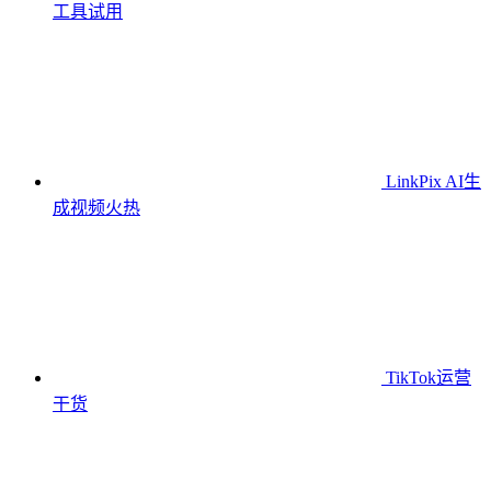
工具
试用
LinkPix AI生
成视频
火热
TikTok运营
干货