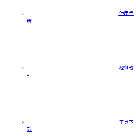
使用手
册
视频教
程
工具下
载