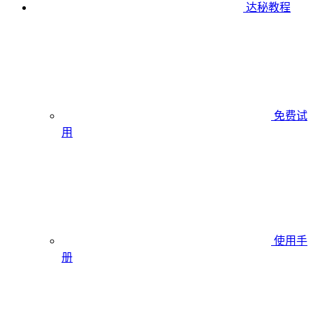
达秘教程
免费试
用
使用手
册