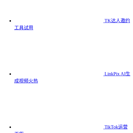
TK达人邀约
工具
试用
LinkPix AI生
成视频
火热
TikTok运营