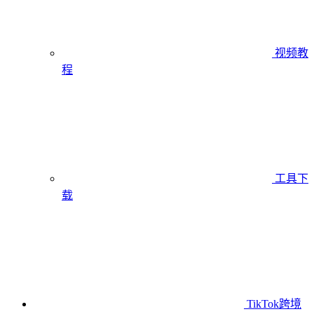
视频教
程
工具下
载
TikTok跨境