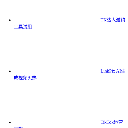
TK达人邀约
工具
试用
LinkPix AI生
成视频
火热
TikTok运营