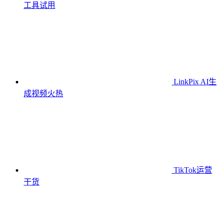
工具
试用
LinkPix AI生
成视频
火热
TikTok运营
干货