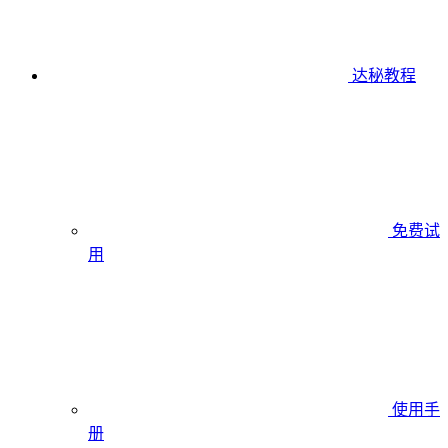
达秘教程
免费试
用
使用手
册