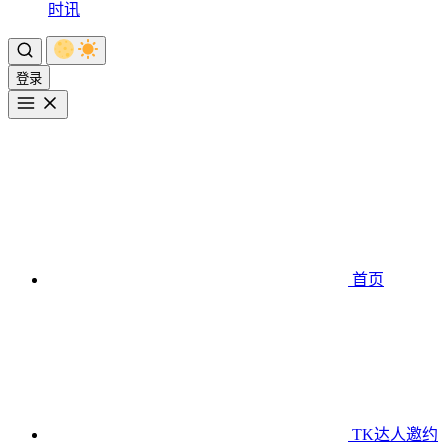
时讯
登录
首页
TK达人邀约