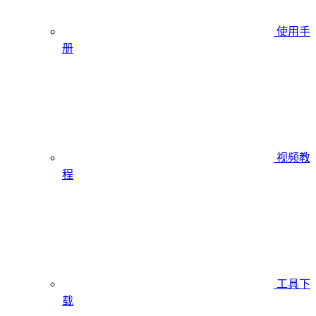
使用手
册
视频教
程
工具下
载