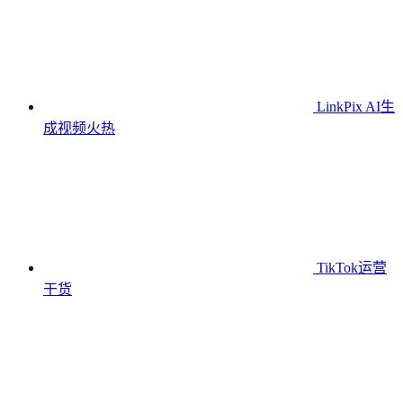
LinkPix AI生
成视频
火热
TikTok运营
干货