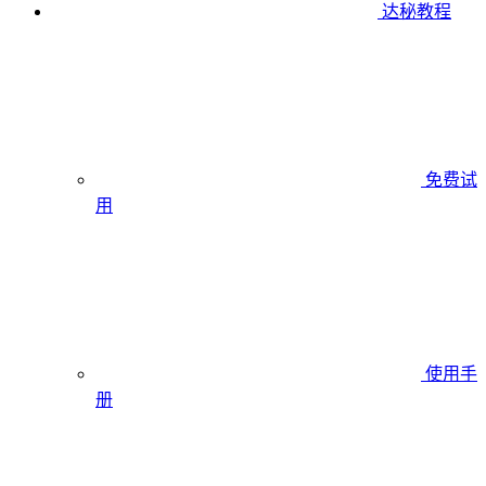
达秘教程
免费试
用
使用手
册