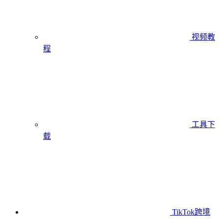
视频教
程
工具下
载
TikTok跨境