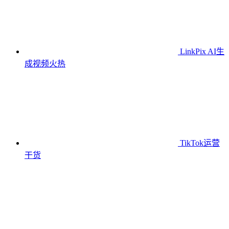
LinkPix AI生
成视频
火热
TikTok运营
干货