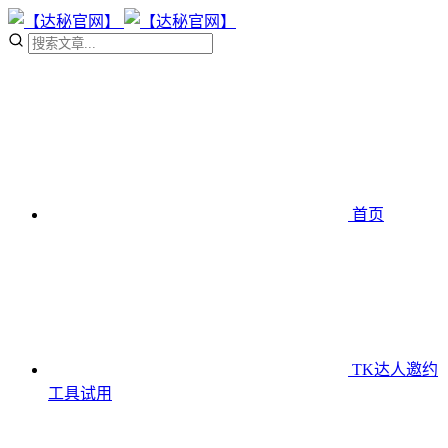
首页
TK达人邀约
工具
试用