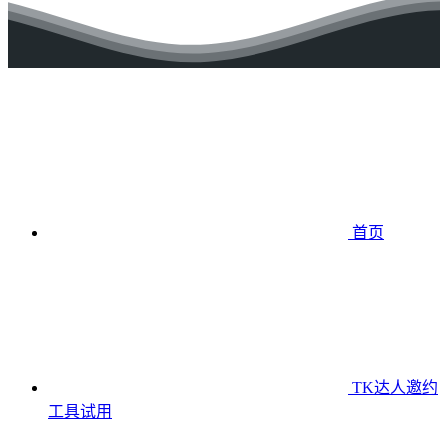
首页
TK达人邀约
工具
试用