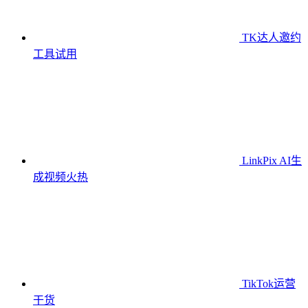
TK达人邀约
工具
试用
LinkPix AI生
成视频
火热
TikTok运营
干货