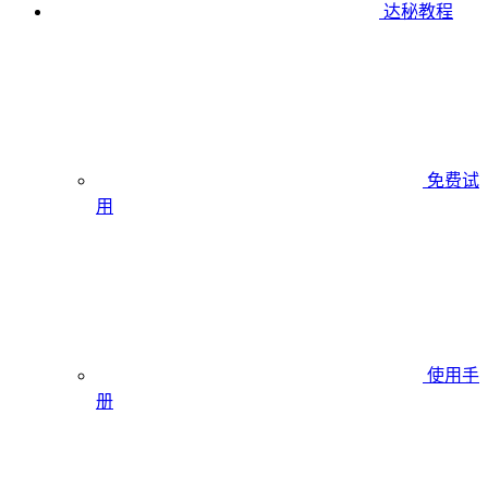
达秘教程
免费试
用
使用手
册