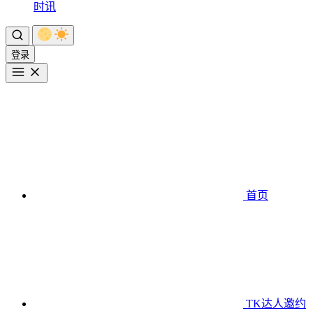
时讯
登录
首页
TK达人邀约