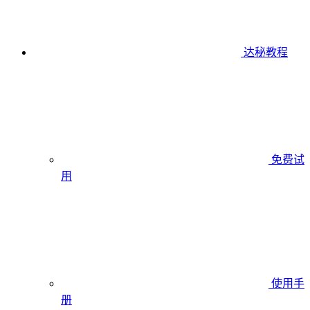
达秘教程
免费试
用
使用手
册