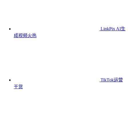
LinkPix AI生
成视频
火热
TikTok运营
干货