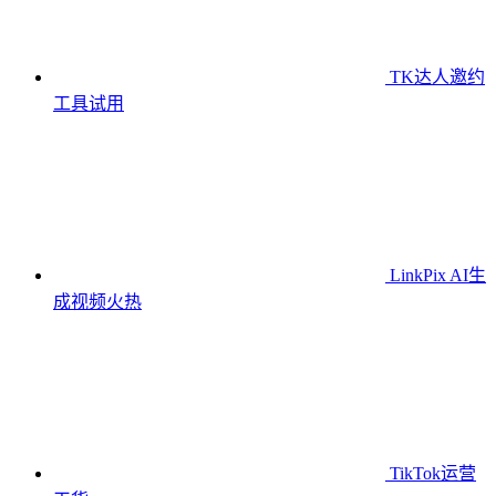
TK达人邀约
工具
试用
LinkPix AI生
成视频
火热
TikTok运营