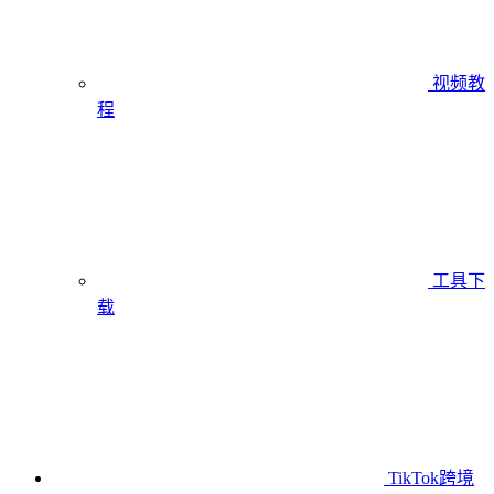
视频教
程
工具下
载
TikTok跨境