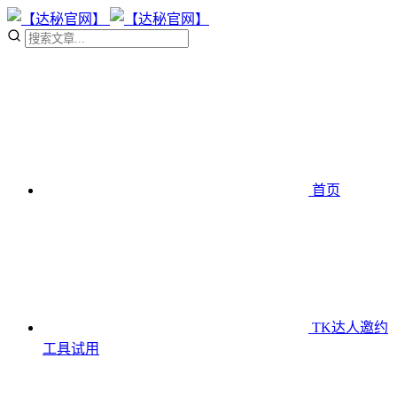
首页
TK达人邀约
工具
试用