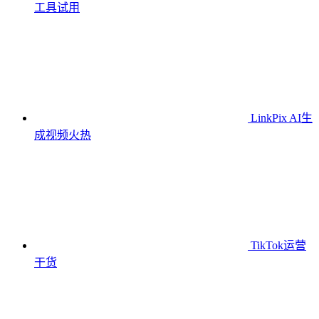
工具
试用
LinkPix AI生
成视频
火热
TikTok运营
干货