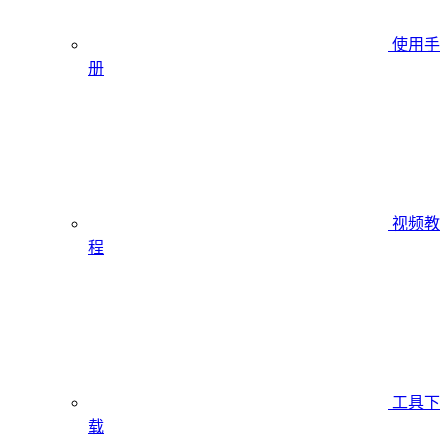
使用手
册
视频教
程
工具下
载