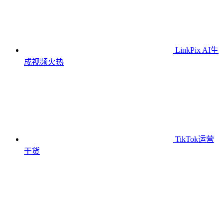
LinkPix AI生
成视频
火热
TikTok运营
干货