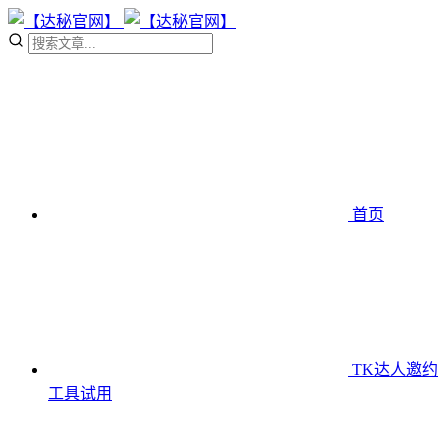
首页
TK达人邀约
工具
试用