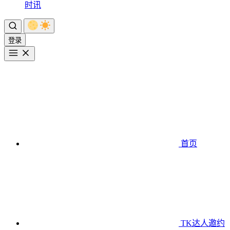
时讯
登录
首页
TK达人邀约