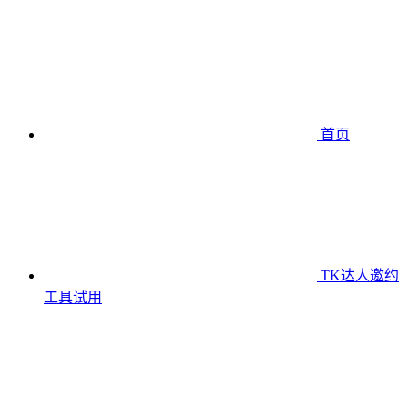
首页
TK达人邀约
工具
试用