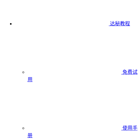
达秘教程
免费试
用
使用手
册