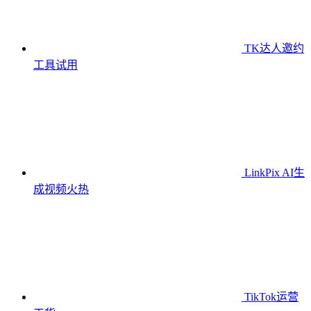
TK达人邀约
工具
试用
LinkPix AI生
成视频
火热
TikTok运营