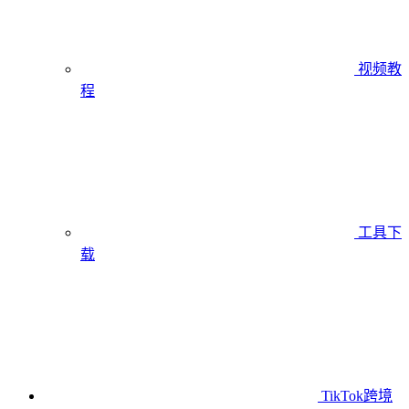
视频教
程
工具下
载
TikTok跨境