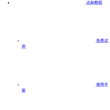
达秘教程
免费试
用
使用手
册