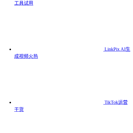
工具
试用
LinkPix AI生
成视频
火热
TikTok运营
干货