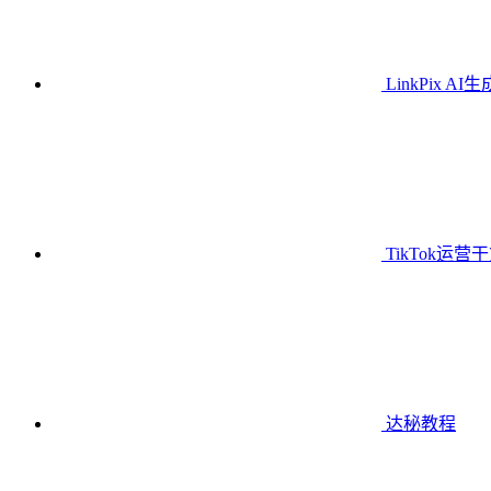
LinkPix AI
TikTok运营
达秘教程