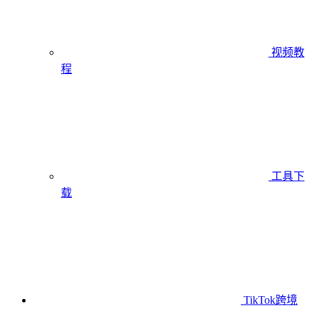
视频教
程
工具下
载
TikTok跨境