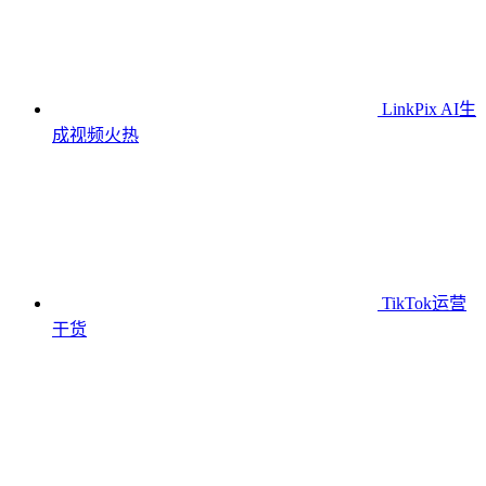
LinkPix AI生
成视频
火热
TikTok运营
干货