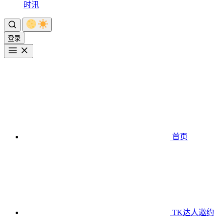
时讯
登录
首页
TK达人邀约