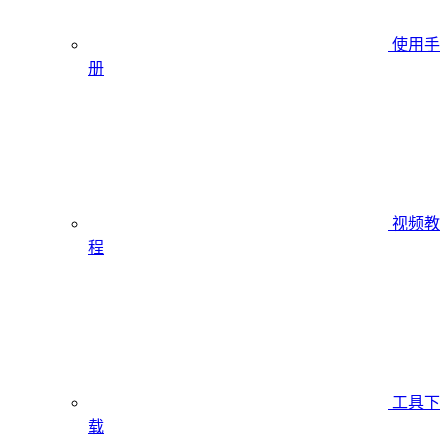
使用手
册
视频教
程
工具下
载