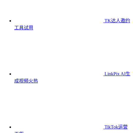
TK达人邀约
工具
试用
LinkPix AI生
成视频
火热
TikTok运营