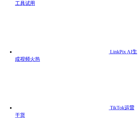
工具
试用
LinkPix AI生
成视频
火热
TikTok运营
干货