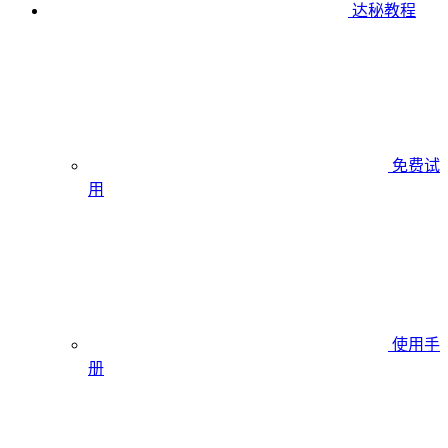
达秘教程
免费试
用
使用手
册