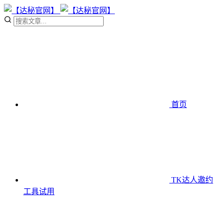
首页
TK达人邀约
工具
试用