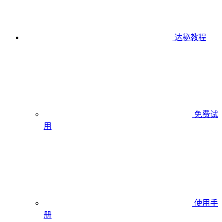
达秘教程
免费试
用
使用手
册