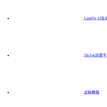
LinkPix AI
TikTok运营
达秘教程