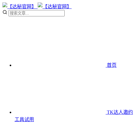
首页
TK达人邀约
工具
试用