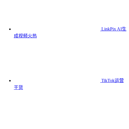
LinkPix AI生
成视频
火热
TikTok运营
干货