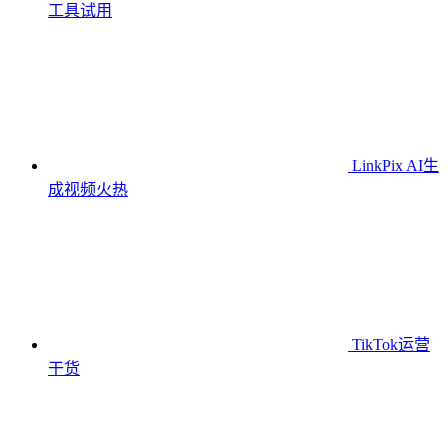
工具
试用
LinkPix AI生
成视频
火热
TikTok运营
干货