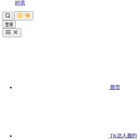
时讯
登录
首页
TK达人邀约