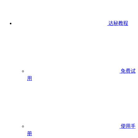
达秘教程
免费试
用
使用手
册