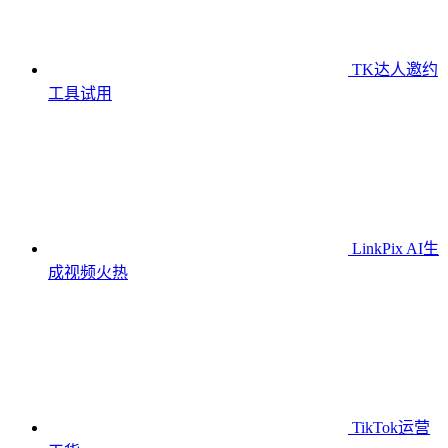
TK达人邀约
工具
试用
LinkPix AI生
成视频
火热
TikTok运营