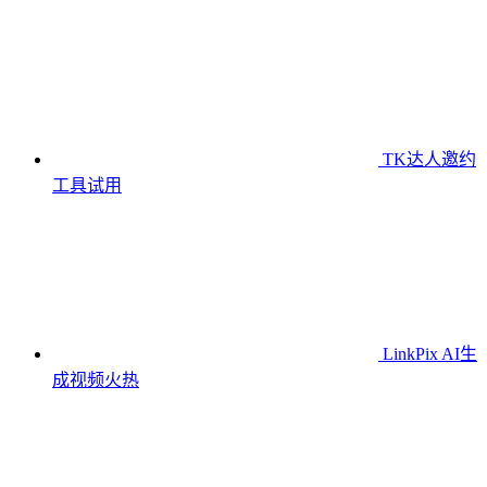
TK达人邀约
工具
试用
LinkPix AI生
成视频
火热