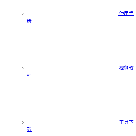
使用手
册
视频教
程
工具下
载