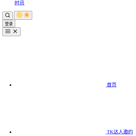
时讯
登录
首页
TK达人邀约