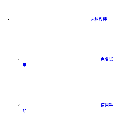
达秘教程
免费试
用
使用手
册