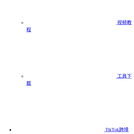
视频教
程
工具下
载
TikTok跨境