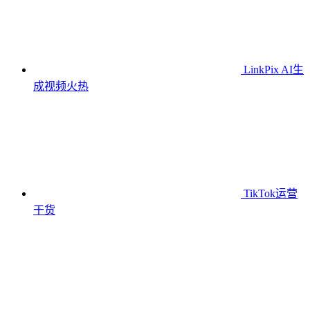
LinkPix AI生
成视频
火热
TikTok运营
干货