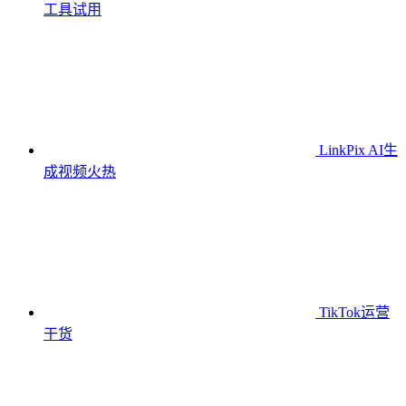
工具
试用
LinkPix AI生
成视频
火热
TikTok运营
干货