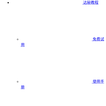
达秘教程
免费试
用
使用手
册