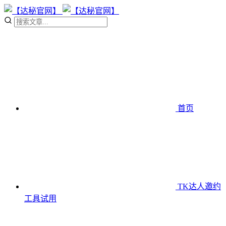
首页
TK达人邀约
工具
试用