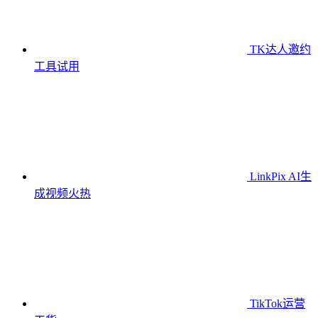
TK达人邀约
工具
试用
LinkPix AI生
成视频
火热
TikTok运营