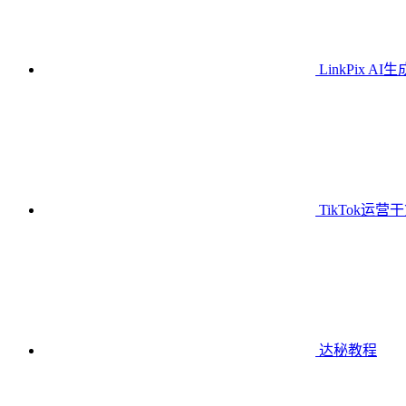
LinkPix AI
TikTok运营
达秘教程