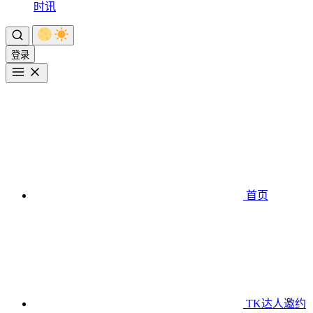
时讯
登录
首页
TK达人邀约