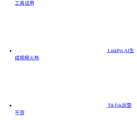
工具
试用
LinkPix AI生
成视频
火热
TikTok运营
干货