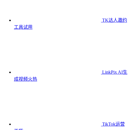
TK达人邀约
工具
试用
LinkPix AI生
成视频
火热
TikTok运营