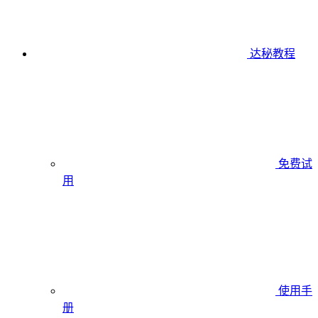
达秘教程
免费试
用
使用手
册