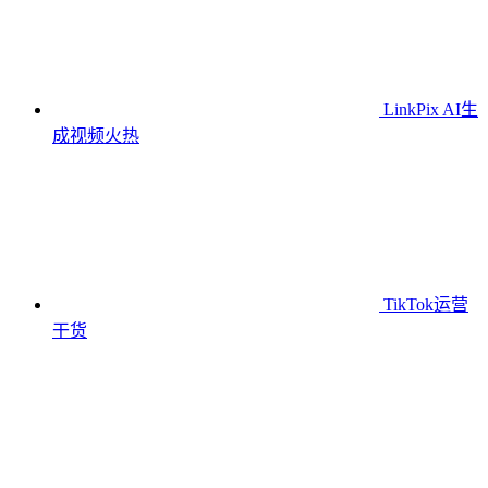
LinkPix AI生
成视频
火热
TikTok运营
干货