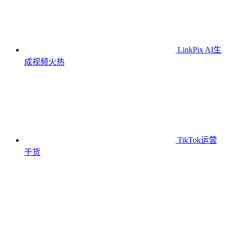
LinkPix AI生
成视频
火热
TikTok运营
干货