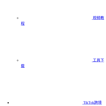
视频教
程
工具下
载
TikTok跨境