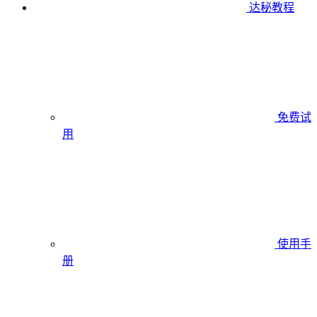
达秘教程
免费试
用
使用手
册