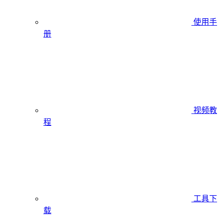
使用手
册
视频教
程
工具下
载