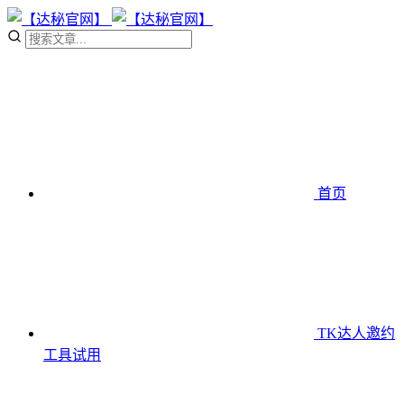
首页
TK达人邀约
工具
试用