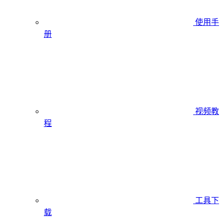
使用手
册
视频教
程
工具下
载