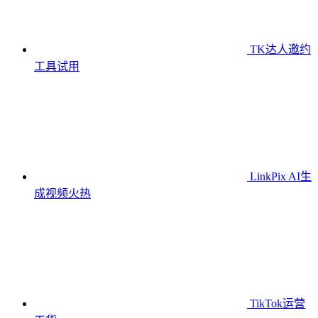
TK达人邀约
工具
试用
LinkPix AI生
成视频
火热
TikTok运营