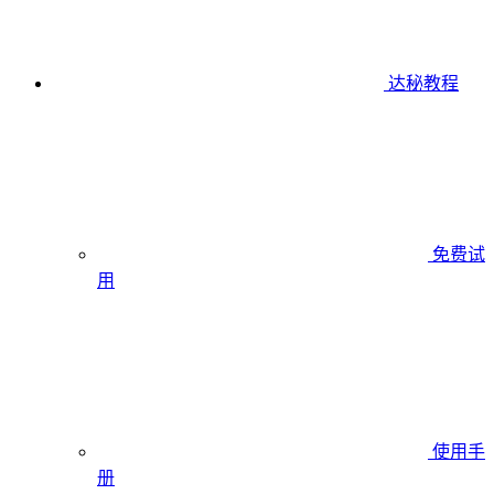
达秘教程
免费试
用
使用手
册