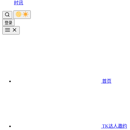
时讯
登录
首页
TK达人邀约