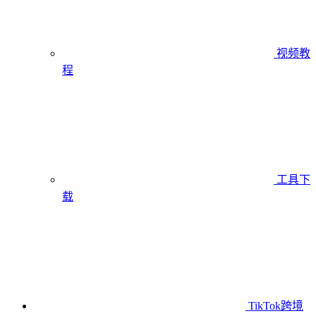
视频教
程
工具下
载
TikTok跨境