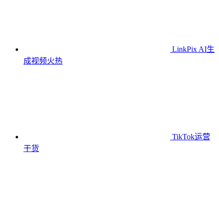
LinkPix AI生
成视频
火热
TikTok运营
干货