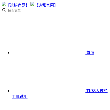
首页
TK达人邀约
工具
试用