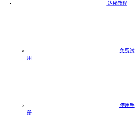
达秘教程
免费试
用
使用手
册