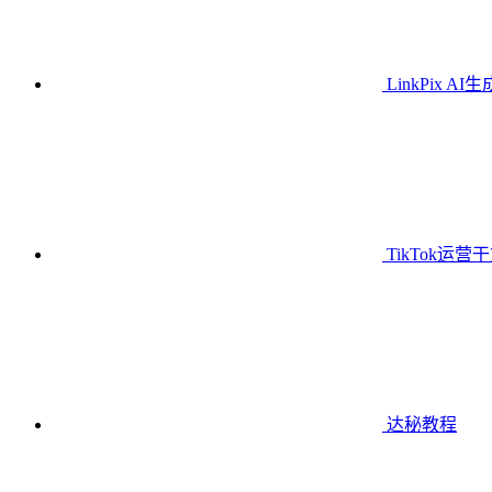
LinkPix AI
TikTok运营
达秘教程