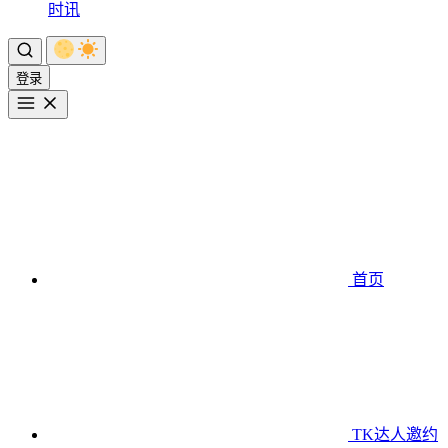
时讯
登录
首页
TK达人邀约