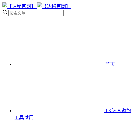
首页
TK达人邀约
工具
试用