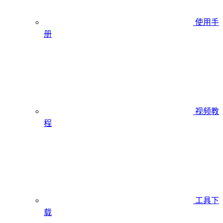
使用手
册
视频教
程
工具下
载