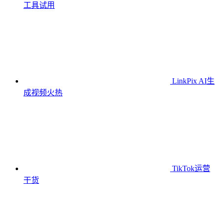
工具
试用
LinkPix AI生
成视频
火热
TikTok运营
干货