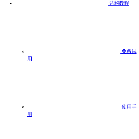
达秘教程
免费试
用
使用手
册