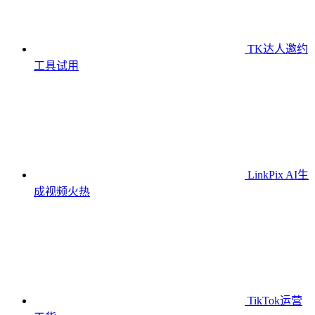
TK达人邀约
工具
试用
LinkPix AI生
成视频
火热
TikTok运营