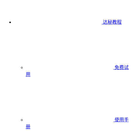
达秘教程
免费试
用
使用手
册