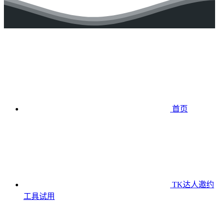
首页
TK达人邀约
工具
试用