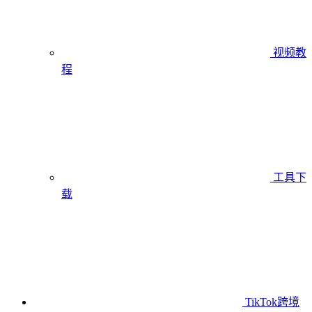
视频教
程
工具下
载
TikTok跨境