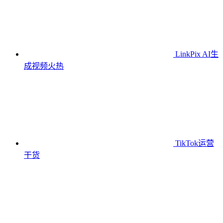
LinkPix AI生
成视频
火热
TikTok运营
干货