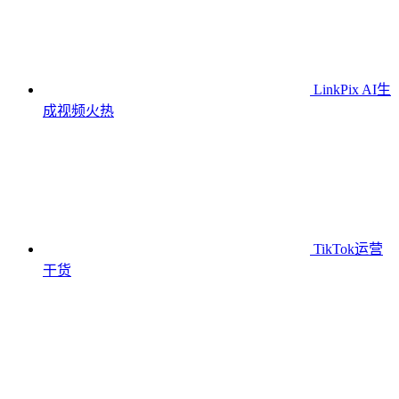
LinkPix AI生
成视频
火热
TikTok运营
干货