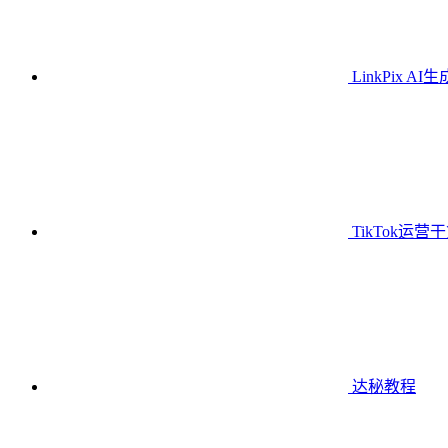
LinkPix AI
TikTok运营
达秘教程