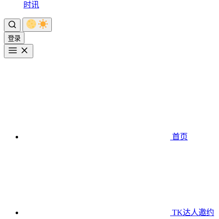
时讯
登录
首页
TK达人邀约