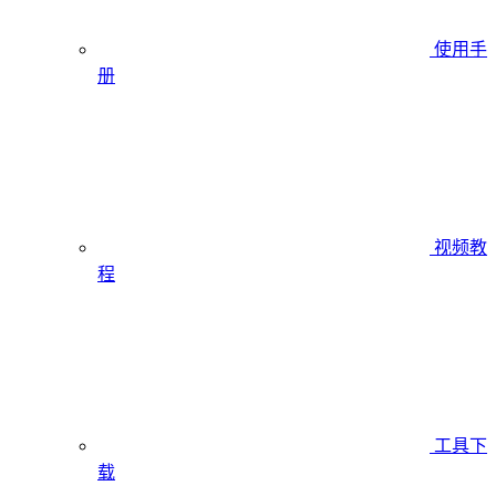
使用手
册
视频教
程
工具下
载