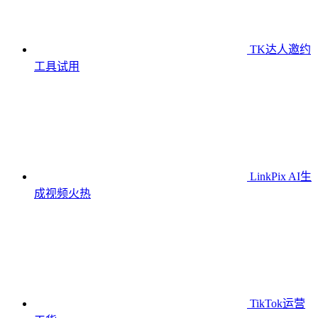
TK达人邀约
工具
试用
LinkPix AI生
成视频
火热
TikTok运营