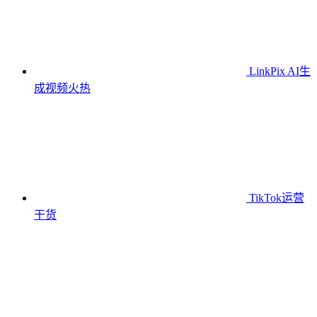
LinkPix AI生
成视频
火热
TikTok运营
干货