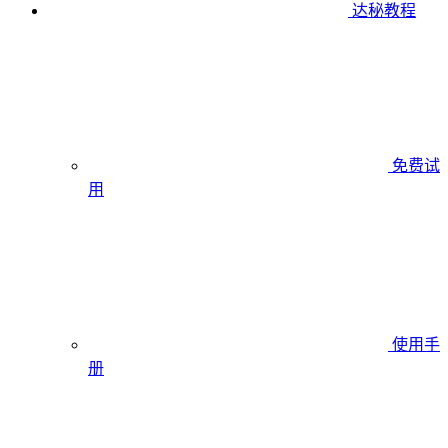
达秘教程
免费试
用
使用手
册