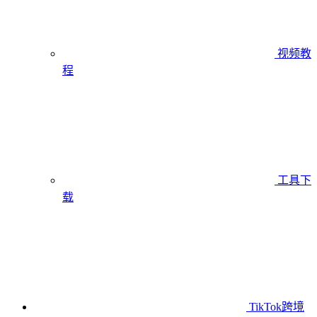
视频教
程
工具下
载
TikTok跨境