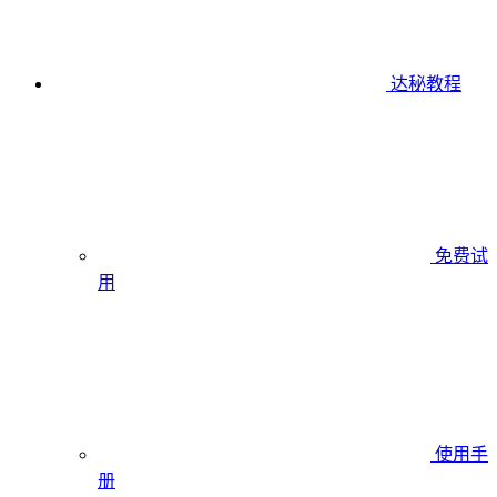
达秘教程
免费试
用
使用手
册