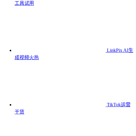
工具
试用
LinkPix AI生
成视频
火热
TikTok运营
干货