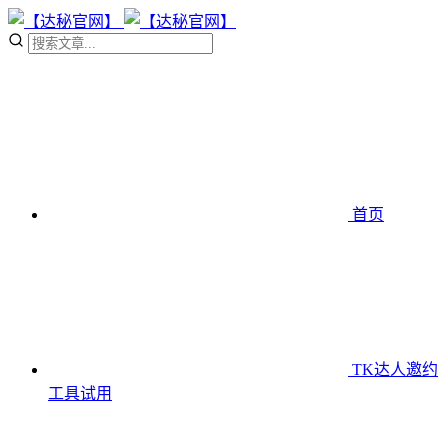
首页
TK达人邀约
工具
试用