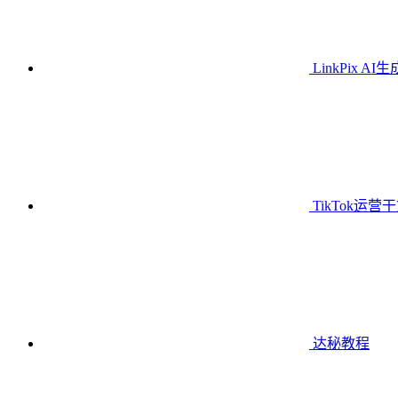
LinkPix AI
TikTok运营
达秘教程