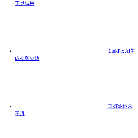
工具
试用
LinkPix AI生
成视频
火热
TikTok运营
干货