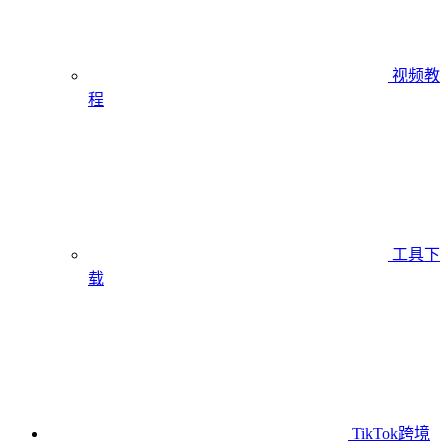
视频教
程
工具下
载
TikTok跨境