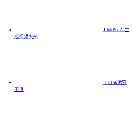
LinkPix AI生
成视频
火热
TikTok运营
干货