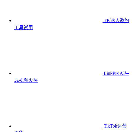
TK达人邀约
工具
试用
LinkPix AI生
成视频
火热
TikTok运营