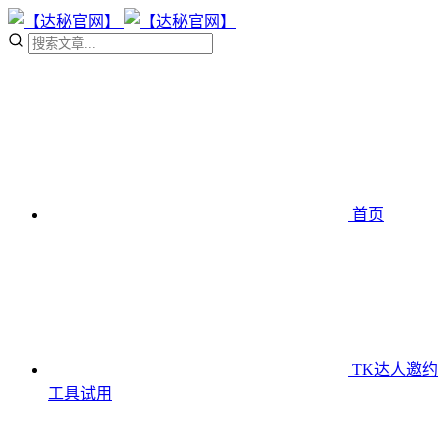
首页
TK达人邀约
工具
试用