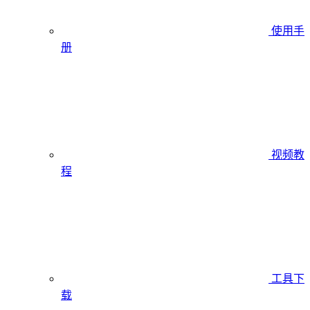
使用手
册
视频教
程
工具下
载