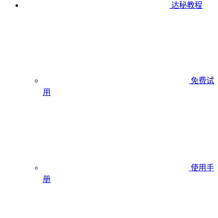
达秘教程
免费试
用
使用手
册