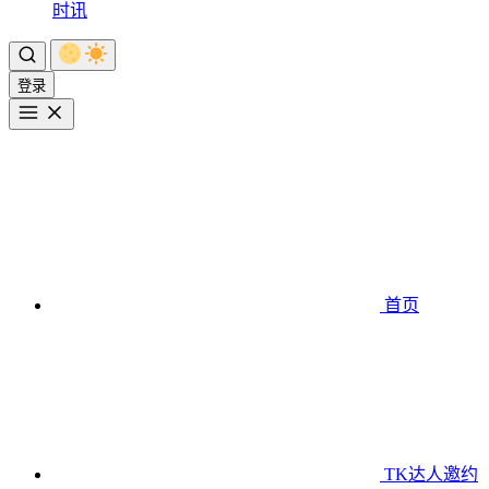
时讯
登录
首页
TK达人邀约