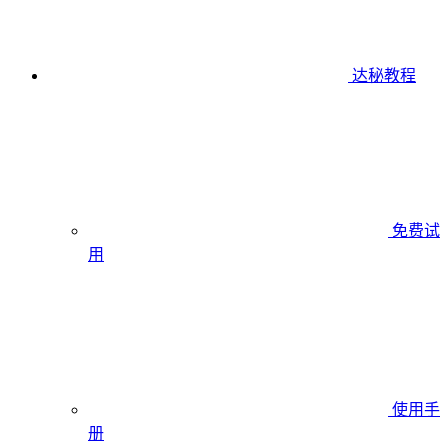
达秘教程
免费试
用
使用手
册