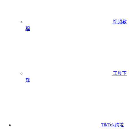
视频教
程
工具下
载
TikTok跨境