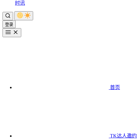
时讯
登录
首页
TK达人邀约