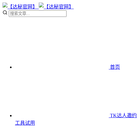
首页
TK达人邀约
工具
试用