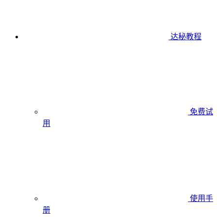
达秘教程
免费试
用
使用手
册