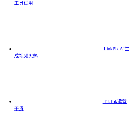
工具
试用
LinkPix AI生
成视频
火热
TikTok运营
干货