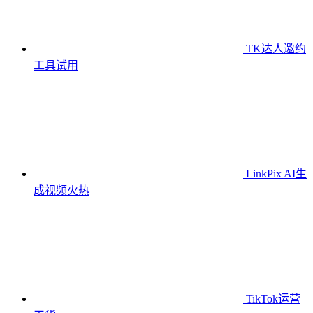
TK达人邀约
工具
试用
LinkPix AI生
成视频
火热
TikTok运营