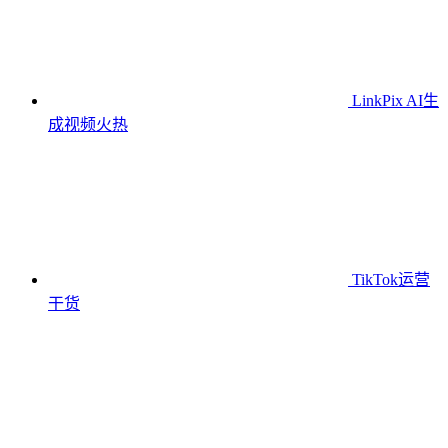
LinkPix AI生
成视频
火热
TikTok运营
干货