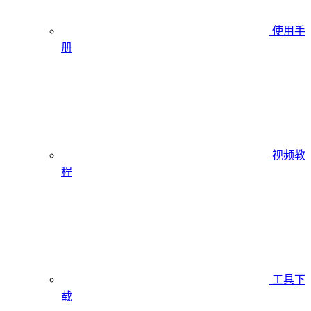
使用手
册
视频教
程
工具下
载