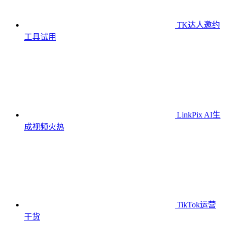
TK达人邀约
工具
试用
LinkPix AI生
成视频
火热
TikTok运营
干货