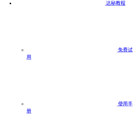
达秘教程
免费试
用
使用手
册