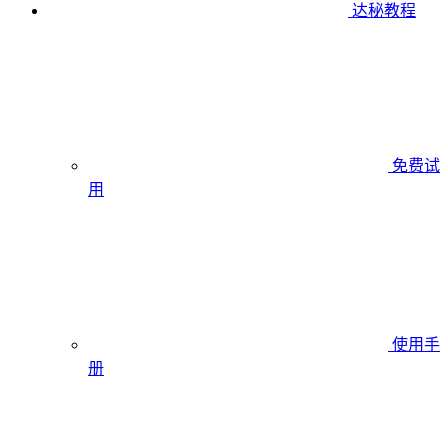
达秘教程
免费试
用
使用手
册