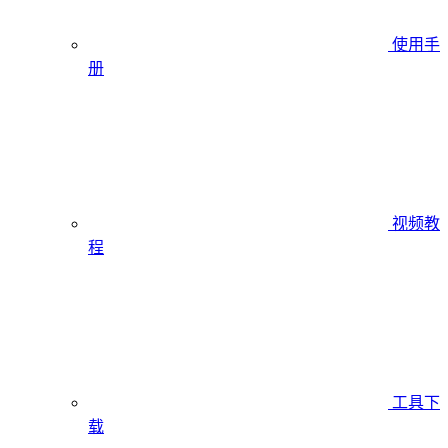
使用手
册
视频教
程
工具下
载