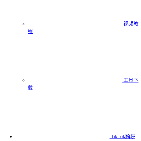
视频教
程
工具下
载
TikTok跨境