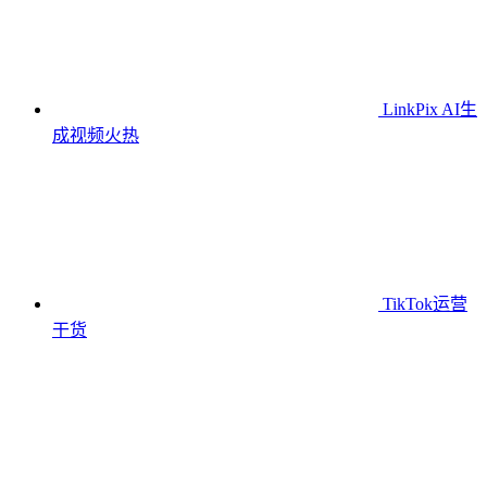
LinkPix AI生
成视频
火热
TikTok运营
干货