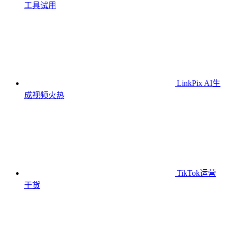
工具
试用
LinkPix AI生
成视频
火热
TikTok运营
干货