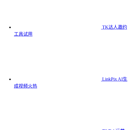
TK达人邀约
工具
试用
LinkPix AI生
成视频
火热