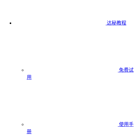
达秘教程
免费试
用
使用手
册