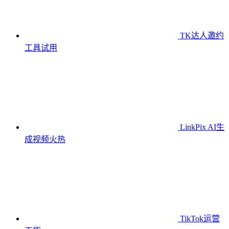
TK达人邀约
工具
试用
LinkPix AI生
成视频
火热
TikTok运营