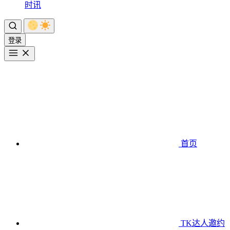
时讯
登录
首页
TK达人邀约