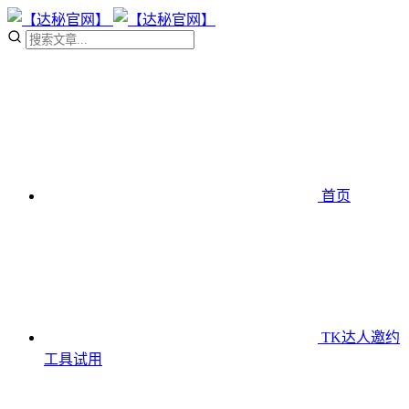
首页
TK达人邀约
工具
试用