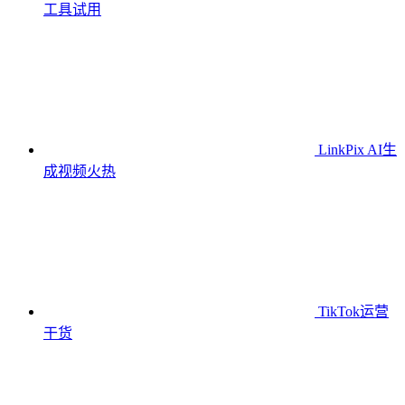
工具
试用
LinkPix AI生
成视频
火热
TikTok运营
干货