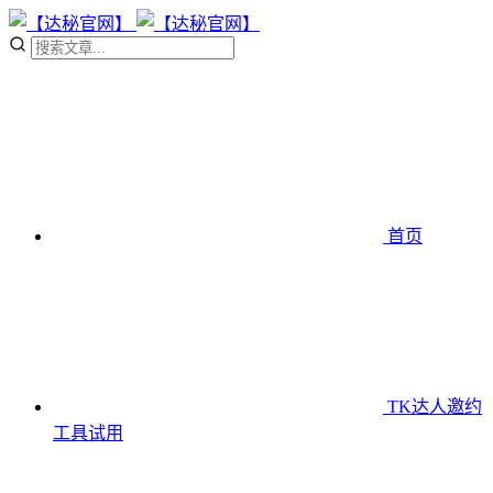
首页
TK达人邀约
工具
试用