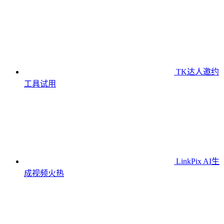
TK达人邀约
工具
试用
LinkPix AI生
成视频
火热