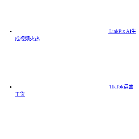
LinkPix AI生
成视频
火热
TikTok运营
干货