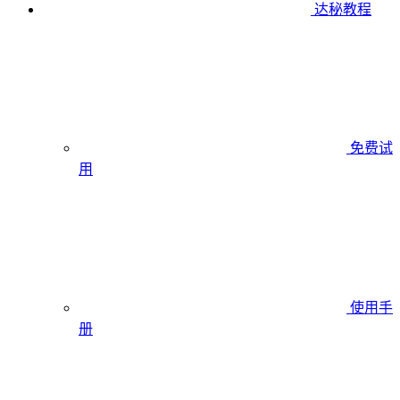
达秘教程
免费试
用
使用手
册