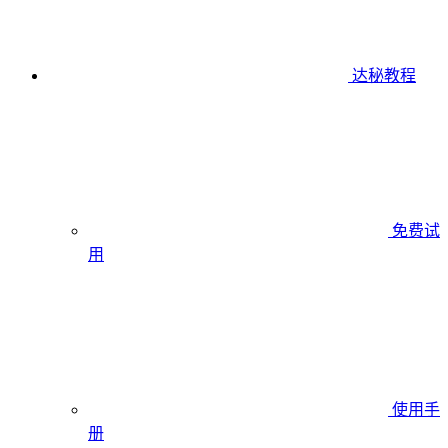
达秘教程
免费试
用
使用手
册