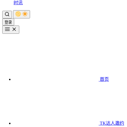
时讯
登录
首页
TK达人邀约