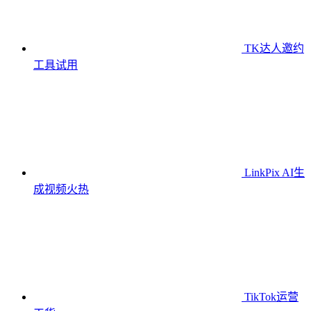
TK达人邀约
工具
试用
LinkPix AI生
成视频
火热
TikTok运营