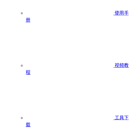
使用手
册
视频教
程
工具下
载