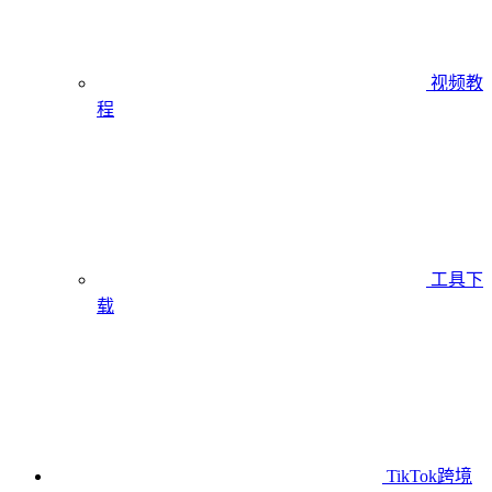
视频教
程
工具下
载
TikTok跨境