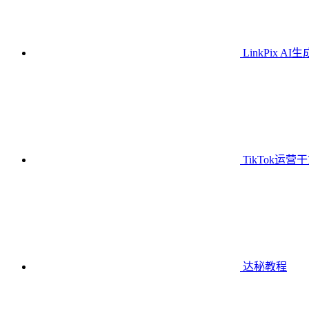
LinkPix AI
TikTok运营
达秘教程