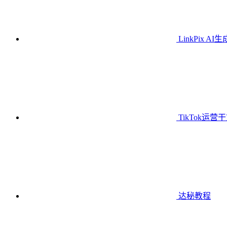
LinkPix AI
TikTok运营
达秘教程